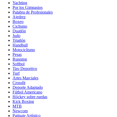
Yachting
Por los Gimnasios
Palabra de Profesionales
Ajedrez
Boxeo
Ciclismo
Duatlón
Judo
Triatlón
Handball
Motociclismo
Pesas
Running
Softbol
Tiro Deportivo
Turf
Artes Marciales
Crossfit
Deporte Adaptado
Fútbol Americano
Hóckey sobre ruedas
Kick Boxing
MTB
Newcom
Patinaje Artístico