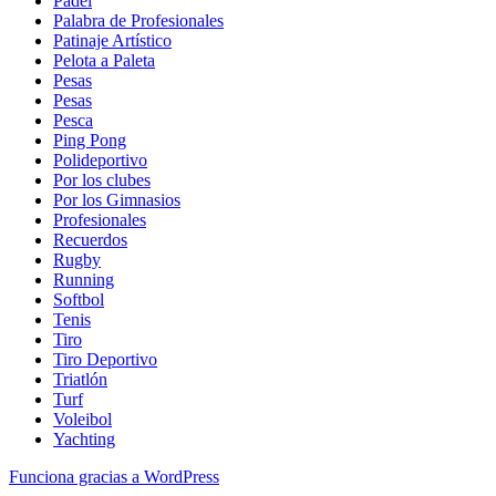
Padel
Palabra de Profesionales
Patinaje Artístico
Pelota a Paleta
Pesas
Pesas
Pesca
Ping Pong
Polideportivo
Por los clubes
Por los Gimnasios
Profesionales
Recuerdos
Rugby
Running
Softbol
Tenis
Tiro
Tiro Deportivo
Triatlón
Turf
Voleibol
Yachting
Funciona gracias a WordPress