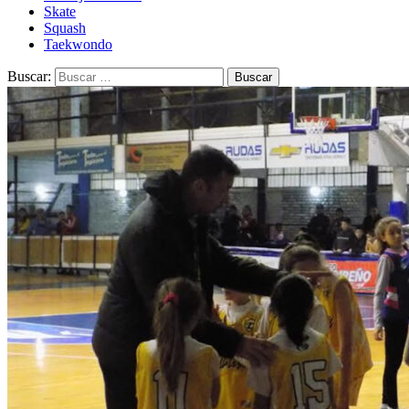
Skate
Squash
Taekwondo
Buscar: