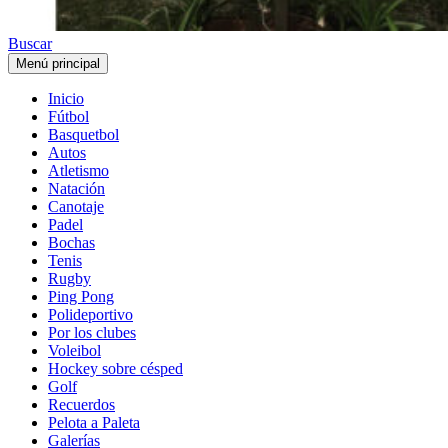
Buscar
Menú principal
Inicio
Fútbol
Basquetbol
Autos
Atletismo
Natación
Canotaje
Padel
Bochas
Tenis
Rugby
Ping Pong
Polideportivo
Por los clubes
Voleibol
Hockey sobre césped
Golf
Recuerdos
Pelota a Paleta
Galerías