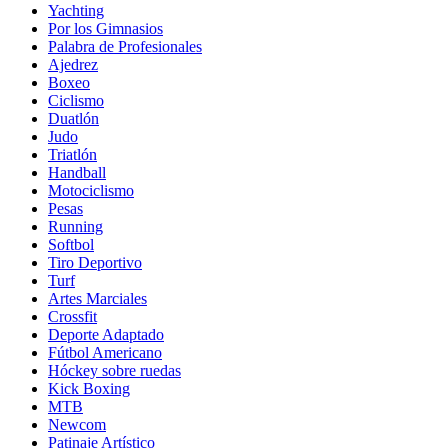
Yachting
Por los Gimnasios
Palabra de Profesionales
Ajedrez
Boxeo
Ciclismo
Duatlón
Judo
Triatlón
Handball
Motociclismo
Pesas
Running
Softbol
Tiro Deportivo
Turf
Artes Marciales
Crossfit
Deporte Adaptado
Fútbol Americano
Hóckey sobre ruedas
Kick Boxing
MTB
Newcom
Patinaje Artístico