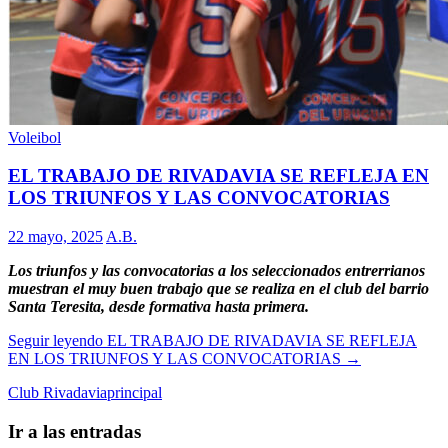
Voleibol
EL TRABAJO DE RIVADAVIA SE REFLEJA EN
LOS TRIUNFOS Y LAS CONVOCATORIAS
22 mayo, 2025
A.B.
Los triunfos y las convocatorias a los seleccionados entrerrianos
muestran el muy buen trabajo que se realiza en el club del barrio
Santa Teresita, desde formativa hasta primera.
Seguir leyendo
EL TRABAJO DE RIVADAVIA SE REFLEJA
EN LOS TRIUNFOS Y LAS CONVOCATORIAS
→
Club Rivadavia
principal
Ir a las entradas