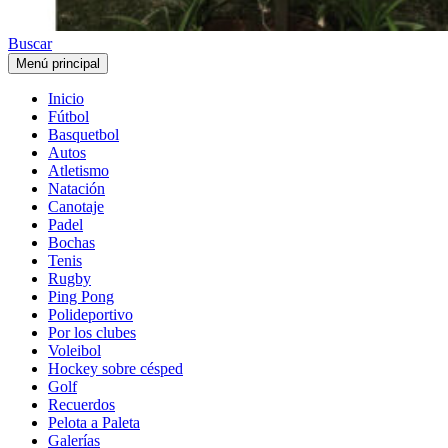
Buscar
Menú principal
Inicio
Fútbol
Basquetbol
Autos
Atletismo
Natación
Canotaje
Padel
Bochas
Tenis
Rugby
Ping Pong
Polideportivo
Por los clubes
Voleibol
Hockey sobre césped
Golf
Recuerdos
Pelota a Paleta
Galerías