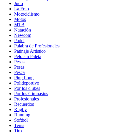
Judo
La Foto
Motociclismo
Motos
MTB
Natación
Newcom
Padel
Palabra de Profesionales
Patinaje Artístico
Pelota a Paleta
Pesas
Pesas
Pesca
Ping Pong
Polideportivo
Por los clubes
Por los Gimnasios
Profesionales
Recuerdos
Rugby
Running
Softbol
Tenis
Tiro