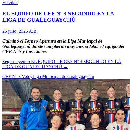
Voleibol
EL EQUIPO DE CEF Nº 3 SEGUNDO EN LA
LIGA DE GUALEGUAYCHÚ
25 julio, 2025
A.B.
Culminó el Torneo Apertura en la Liga Municipal de
Gualeguaychú donde cumplieron muy buena labor el equipo del
CEF Nº 3 y Los Linces.
Seguir leyendo
EL EQUIPO DE CEF Nº 3 SEGUNDO EN LA
LIGA DE GUALEGUAYCHÚ
→
CEF Nº 3 Voley
Liga Municipal de Gualeguaychú