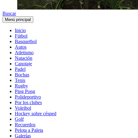
Buscar
Menú principal
Inicio
Fútbol
Basquetbol
Autos
Atletismo
Natación
Canotaje
Padel
Bochas
Tenis
Rugby
Ping Pong
Polideportivo
Por los clubes
Voleibol
Hockey sobre césped
Golf
Recuerdos
Pelota a Paleta
Galerías