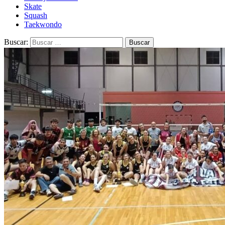
Skate
Squash
Taekwondo
Buscar: