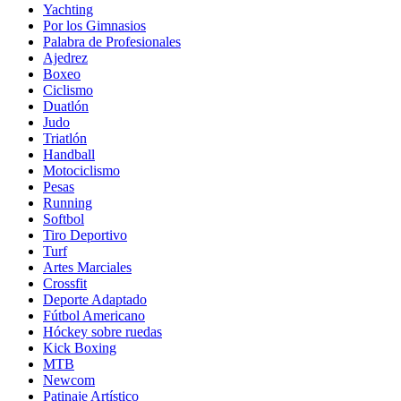
Yachting
Por los Gimnasios
Palabra de Profesionales
Ajedrez
Boxeo
Ciclismo
Duatlón
Judo
Triatlón
Handball
Motociclismo
Pesas
Running
Softbol
Tiro Deportivo
Turf
Artes Marciales
Crossfit
Deporte Adaptado
Fútbol Americano
Hóckey sobre ruedas
Kick Boxing
MTB
Newcom
Patinaje Artístico