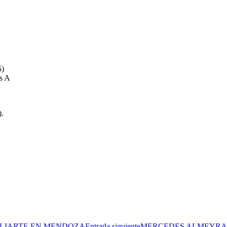
5)
s A
).
ILIARTE EN MENDOZA
Entrada siguiente
MERCEDES ALMEYRA 