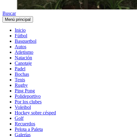
Buscar
Menú principal
Inicio
Fútbol
Basquetbol
Autos
Atletismo
Natación
Canotaje
Padel
Bochas
Tenis
Rugby
Ping Pong
Polideportivo
Por los clubes
Voleibol
Hockey sobre césped
Golf
Recuerdos
Pelota a Paleta
Galerías