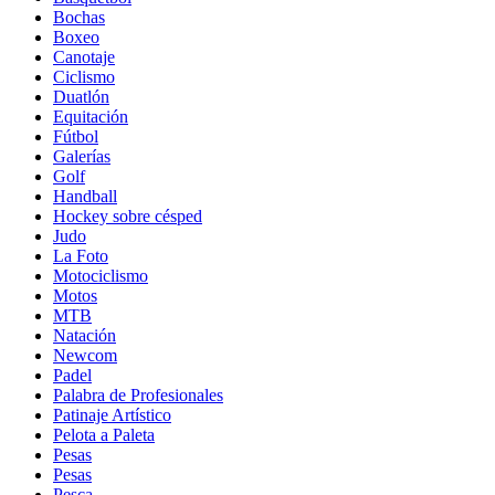
Bochas
Boxeo
Canotaje
Ciclismo
Duatlón
Equitación
Fútbol
Galerías
Golf
Handball
Hockey sobre césped
Judo
La Foto
Motociclismo
Motos
MTB
Natación
Newcom
Padel
Palabra de Profesionales
Patinaje Artístico
Pelota a Paleta
Pesas
Pesas
Pesca