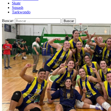
Skate
Squash
Taekwondo
Buscar: