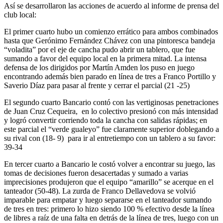
Así se desarrollaron las acciones de acuerdo al informe de prensa del
club local:
El primer cuarto hubo un comienzo errático para ambos combinados
hasta que Gerónimo Fernández Chávez con una pintoresca bandeja
“voladita” por el eje de cancha pudo abrir un tablero, que fue
sumando a favor del equipo local en la primera mitad. La intensa
defensa de los dirigidos por Martín Amden los puso en juego
encontrando además bien parado en línea de tres a Franco Portillo y
Saverio Díaz para pasar al frente y cerrar el parcial (21 -25)
El segundo cuarto Bancario contó con las vertiginosas penetraciones
de Juan Cruz Cequeira, en lo colectivo presionó con más intensidad
y logró convertir corriendo toda la cancha con salidas rápidas; en
este parcial el “verde gualeyo” fue claramente superior doblegando a
su rival con (18- 9) para ir al entretiempo con un tablero a su favor:
39-34
En tercer cuarto a Bancario le costó volver a encontrar su juego, las
tomas de decisiones fueron desacertadas y sumado a varias
imprecisiones produjeron que el equipo “amarillo” se acerque en el
tanteador (50-48). La zurda de Franco Dellavedova se volvió
imparable para empatar y luego separarse en el tanteador sumando
de tres en tres: primero lo hizo siendo 100 % efectivo desde la línea
de libres a raíz de una falta en detrás de la línea de tres, luego con un