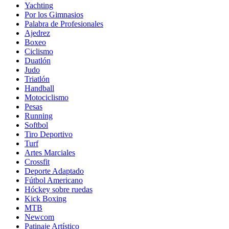
Yachting
Por los Gimnasios
Palabra de Profesionales
Ajedrez
Boxeo
Ciclismo
Duatlón
Judo
Triatlón
Handball
Motociclismo
Pesas
Running
Softbol
Tiro Deportivo
Turf
Artes Marciales
Crossfit
Deporte Adaptado
Fútbol Americano
Hóckey sobre ruedas
Kick Boxing
MTB
Newcom
Patinaje Artístico