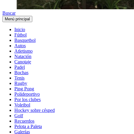
Buscar
Menú principal
Inicio
Fútbol
Basquetbol
Autos
Atletismo
Natación
Canotaje
Padel
Bochas
Tenis
Rugby
Ping Pong
Polideportivo
Por los clubes
Voleibol
Hockey sobre césped
Golf
Recuerdos
Pelota a Paleta
Galerías