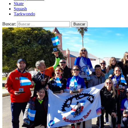
Skate
Squash
Taekwondo
Buscar: