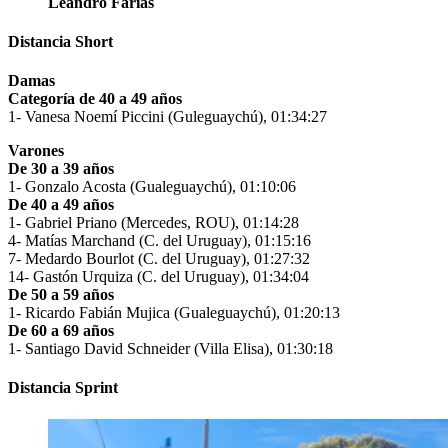
Leandro Farías
Distancia Short
Damas
Categoría de 40 a 49 años
1- Vanesa Noemí Piccini (Guleguaychú), 01:34:27
Varones
De 30 a 39 años
1- Gonzalo Acosta (Gualeguaychú), 01:10:06
De 40 a 49 años
1- Gabriel Priano (Mercedes, ROU), 01:14:28
4- Matías Marchand (C. del Uruguay), 01:15:16
7- Medardo Bourlot (C. del Uruguay), 01:27:32
14- Gastón Urquiza (C. del Uruguay), 01:34:04
De 50 a 59 años
1- Ricardo Fabián Mujica (Gualeguaychú), 01:20:13
De 60 a 69 años
1- Santiago David Schneider (Villa Elisa), 01:30:18
Distancia Sprint