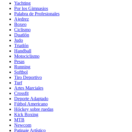
Yachting
Por los Gimnasios
Palabra de Profesionales
Ajedrez
Boxeo
Ciclismo
Duatlón
Judo
Triatlón
Handball
Motociclismo
Pesas
Running
Softbol
Tiro Deportivo
Turf
Artes Marciales
Crossfit
Deporte Adaptado
Fútbol Americano
Hóckey sobre ruedas
Kick Boxing
MTB
Newcom
Patinaje Artístico