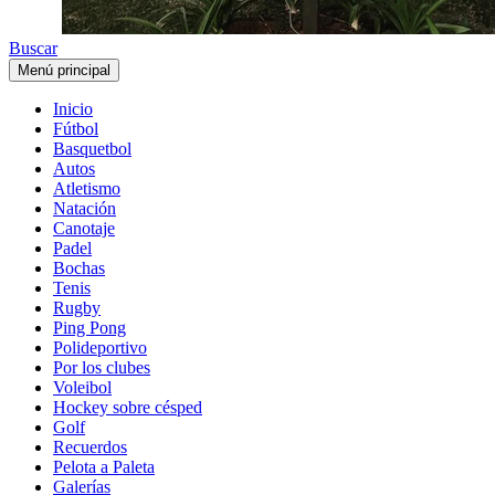
Buscar
Menú principal
Inicio
Fútbol
Basquetbol
Autos
Atletismo
Natación
Canotaje
Padel
Bochas
Tenis
Rugby
Ping Pong
Polideportivo
Por los clubes
Voleibol
Hockey sobre césped
Golf
Recuerdos
Pelota a Paleta
Galerías