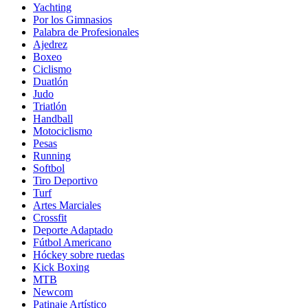
Yachting
Por los Gimnasios
Palabra de Profesionales
Ajedrez
Boxeo
Ciclismo
Duatlón
Judo
Triatlón
Handball
Motociclismo
Pesas
Running
Softbol
Tiro Deportivo
Turf
Artes Marciales
Crossfit
Deporte Adaptado
Fútbol Americano
Hóckey sobre ruedas
Kick Boxing
MTB
Newcom
Patinaje Artístico