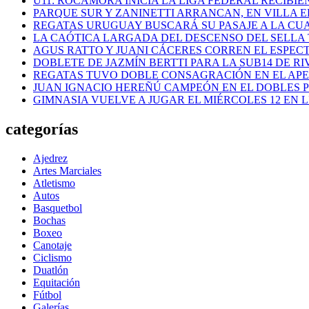
U11: ROCAMORA INICIA LA LIGA FEDERAL RECIBI
PARQUE SUR Y ZANINETTI ARRANCAN, EN VILLA EL
REGATAS URUGUAY BUSCARÁ SU PASAJE A LA CUAR
LA CAÓTICA LARGADA DEL DESCENSO DEL SELLA 
AGUS RATTO Y JUANI CÁCERES CORREN EL ESPEC
DOBLETE DE JAZMÍN BERTTI PARA LA SUB14 DE RI
REGATAS TUVO DOBLE CONSAGRACIÓN EN EL AP
JUAN IGNACIO HEREÑÚ CAMPEÓN EN EL DOBLES
GIMNASIA VUELVE A JUGAR EL MIÉRCOLES 12 EN 
categorías
Ajedrez
Artes Marciales
Atletismo
Autos
Basquetbol
Bochas
Boxeo
Canotaje
Ciclismo
Duatlón
Equitación
Fútbol
Galerías