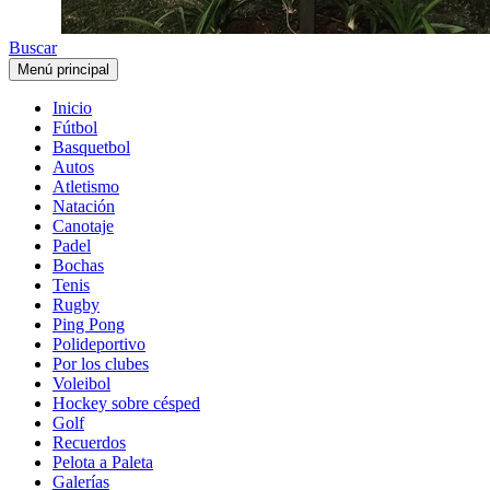
Buscar
Menú principal
Inicio
Fútbol
Basquetbol
Autos
Atletismo
Natación
Canotaje
Padel
Bochas
Tenis
Rugby
Ping Pong
Polideportivo
Por los clubes
Voleibol
Hockey sobre césped
Golf
Recuerdos
Pelota a Paleta
Galerías