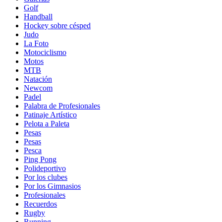
Golf
Handball
Hockey sobre césped
Judo
La Foto
Motociclismo
Motos
MTB
Natación
Newcom
Padel
Palabra de Profesionales
Patinaje Artístico
Pelota a Paleta
Pesas
Pesas
Pesca
Ping Pong
Polideportivo
Por los clubes
Por los Gimnasios
Profesionales
Recuerdos
Rugby
Running