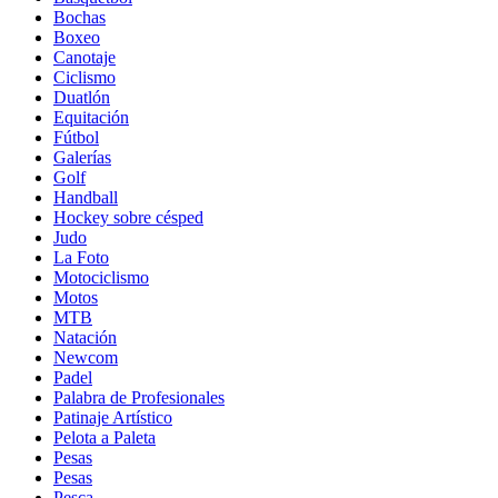
Bochas
Boxeo
Canotaje
Ciclismo
Duatlón
Equitación
Fútbol
Galerías
Golf
Handball
Hockey sobre césped
Judo
La Foto
Motociclismo
Motos
MTB
Natación
Newcom
Padel
Palabra de Profesionales
Patinaje Artístico
Pelota a Paleta
Pesas
Pesas
Pesca