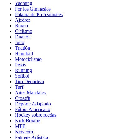
Yachting
Por los Gimnasios
Palabra de Profesionales
Ajedrez
Boxeo
Ciclismo
Duatlón
Judo
Triatlón
Handball
Motociclismo
Pesas
Running
Softbol
Tiro Deportivo
Turf
Artes Marciales
Crossfit
Deporte Adaptado
Fútbol Americano
Hóckey sobre ruedas
Kick Boxing
MTB
Newcom
Patinaje Artístico