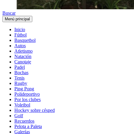
Buscar
Menú principal
Inicio
Fútbol
Basquetbol
Autos
Atletismo
Natación
Canotaje
Padel
Bochas
Tenis
Rugby
Ping Pong
Polideportivo
Por los clubes
Voleibol
Hockey sobre césped
Golf
Recuerdos
Pelota a Paleta
Galerías