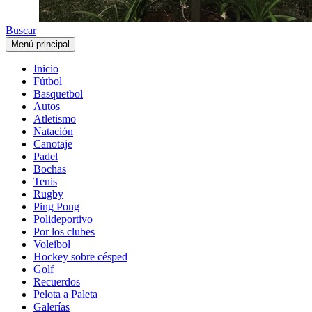
Buscar
Menú principal
Inicio
Fútbol
Basquetbol
Autos
Atletismo
Natación
Canotaje
Padel
Bochas
Tenis
Rugby
Ping Pong
Polideportivo
Por los clubes
Voleibol
Hockey sobre césped
Golf
Recuerdos
Pelota a Paleta
Galerías