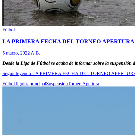
Fútbol
LA PRIMERA FECHA DEL TORNEO APERTURA
5 marzo, 2022
A.B.
Desde la Liga de Fútbol se acaba de informar sobre la suspensión d
Seguir leyendo
LA PRIMERA FECHA DEL TORNEO APERTUR
Fútbol liguista
principal
Suspensión
Torneo Apertura