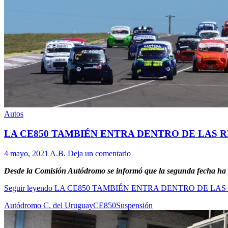
Autos
LA CE850 TAMBIÉN ENTRA DENTRO DE LAS 
4 mayo, 2021
A.B.
Deja un comentario
Desde la Comisión Autódromo se informó que la segunda fecha ha 
Seguir leyendo
LA CE850 TAMBIÉN ENTRA DENTRO DE LAS
Autódromo C. del Uruguay
CE850
Suspensión