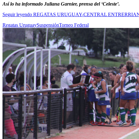
Así lo ha informado Juliana Garnier, prensa del ‘Celeste’.
Seguir leyendo
REGATAS URUGUAY-CENTRAL ENTRERRIAN
Regatas Uruguay
Suspensión
Torneo Federal