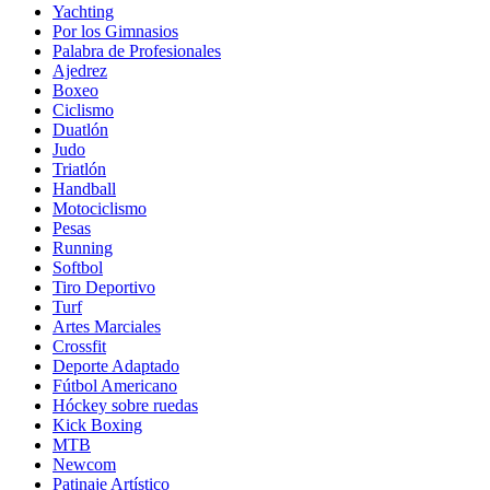
Yachting
Por los Gimnasios
Palabra de Profesionales
Ajedrez
Boxeo
Ciclismo
Duatlón
Judo
Triatlón
Handball
Motociclismo
Pesas
Running
Softbol
Tiro Deportivo
Turf
Artes Marciales
Crossfit
Deporte Adaptado
Fútbol Americano
Hóckey sobre ruedas
Kick Boxing
MTB
Newcom
Patinaje Artístico