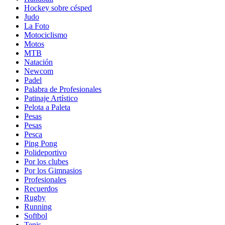
Hockey sobre césped
Judo
La Foto
Motociclismo
Motos
MTB
Natación
Newcom
Padel
Palabra de Profesionales
Patinaje Artístico
Pelota a Paleta
Pesas
Pesas
Pesca
Ping Pong
Polideportivo
Por los clubes
Por los Gimnasios
Profesionales
Recuerdos
Rugby
Running
Softbol
Tenis