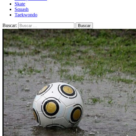
Skate
Squash
Taekwondo
Buscar: