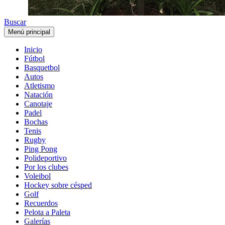
Buscar
Menú principal
Inicio
Fútbol
Basquetbol
Autos
Atletismo
Natación
Canotaje
Padel
Bochas
Tenis
Rugby
Ping Pong
Polideportivo
Por los clubes
Voleibol
Hockey sobre césped
Golf
Recuerdos
Pelota a Paleta
Galerías