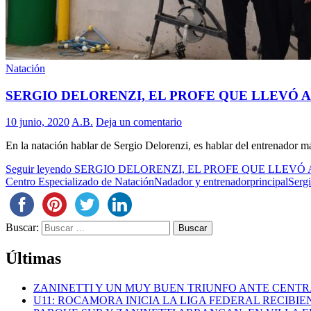
Natación
SERGIO DELORENZI, EL PROFE QUE LLEVÓ A
10 junio, 2020
A.B.
Deja un comentario
En la natación hablar de Sergio Delorenzi, es hablar del entrenador m
Seguir leyendo
SERGIO DELORENZI, EL PROFE QUE LLEVÓ 
Centro Especializado de Natación
Nadador y entrenador
principal
Serg
Buscar:
Últimas
ZANINETTI Y UN MUY BUEN TRIUNFO ANTE CENTR
U11: ROCAMORA INICIA LA LIGA FEDERAL RECIBI