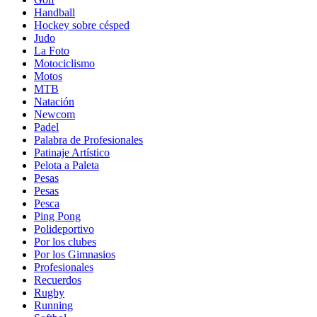
Handball
Hockey sobre césped
Judo
La Foto
Motociclismo
Motos
MTB
Natación
Newcom
Padel
Palabra de Profesionales
Patinaje Artístico
Pelota a Paleta
Pesas
Pesas
Pesca
Ping Pong
Polideportivo
Por los clubes
Por los Gimnasios
Profesionales
Recuerdos
Rugby
Running