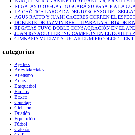
PARQUE SUR Y ZANINETTI ARRANCAN, EN VILLA EL
REGATAS URUGUAY BUSCARÁ SU PASAJE A LA CUAR
LA CAÓTICA LARGADA DEL DESCENSO DEL SELLA 
AGUS RATTO Y JUANI CÁCERES CORREN EL ESPEC
DOBLETE DE JAZMÍN BERTTI PARA LA SUB14 DE RI
REGATAS TUVO DOBLE CONSAGRACIÓN EN EL AP
JUAN IGNACIO HEREÑÚ CAMPEÓN EN EL DOBLES
GIMNASIA VUELVE A JUGAR EL MIÉRCOLES 12 EN 
categorías
Ajedrez
Artes Marciales
Atletismo
Autos
Basquetbol
Bochas
Boxeo
Canotaje
Ciclismo
Duatlón
Equitación
Fútbol
Galerías
Golf