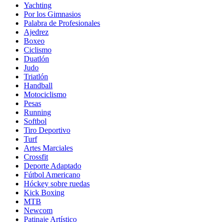
Yachting
Por los Gimnasios
Palabra de Profesionales
Ajedrez
Boxeo
Ciclismo
Duatlón
Judo
Triatlón
Handball
Motociclismo
Pesas
Running
Softbol
Tiro Deportivo
Turf
Artes Marciales
Crossfit
Deporte Adaptado
Fútbol Americano
Hóckey sobre ruedas
Kick Boxing
MTB
Newcom
Patinaje Artístico