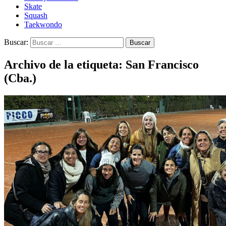
Skate
Squash
Taekwondo
Buscar:
Archivo de la etiqueta: San Francisco
(Cba.)