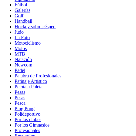
Fútbol
Galerías
Golf
Handball
Hockey sobre césped
Judo
La Foto
Motociclismo
Motos
MTB
Natación
Newcom
Padel
Palabra de Profesionales
Patinaje Artístico
Pelota a Paleta
Pesas
Pesas
Pesca
Ping Pong
Polideportivo
Por los clubes
Por los Gimnasios
Profesionales
Recuerdos