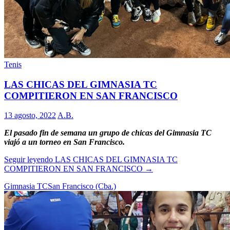
Tenis
LAS CHICAS DEL GIMNASIA TC
COMPITIERON EN SAN FRANCISCO
13 agosto, 2022
A.B.
El pasado fin de semana un grupo de chicas del Gimnasia TC
viajó a un torneo en San Francisco.
Seguir leyendo
LAS CHICAS DEL GIMNASIA TC
COMPITIERON EN SAN FRANCISCO
→
Gimnasia TC
San Francisco (Cba.)