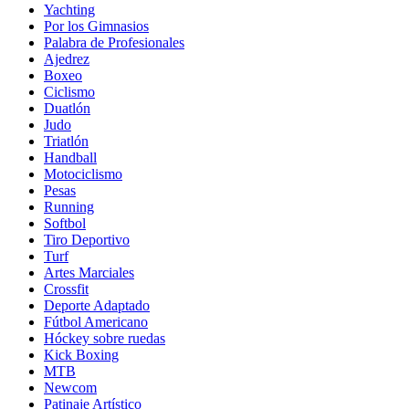
Yachting
Por los Gimnasios
Palabra de Profesionales
Ajedrez
Boxeo
Ciclismo
Duatlón
Judo
Triatlón
Handball
Motociclismo
Pesas
Running
Softbol
Tiro Deportivo
Turf
Artes Marciales
Crossfit
Deporte Adaptado
Fútbol Americano
Hóckey sobre ruedas
Kick Boxing
MTB
Newcom
Patinaje Artístico