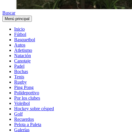
Buscar
Menú principal
Inicio
Fútbol
Basquetbol
Autos
Atletismo
Natación
Canotaje
Padel
Bochas
Tenis
Rugby
Ping Pong
Polideportivo
Por los clubes
Voleibol
Hockey sobre césped
Golf
Recuerdos
Pelota a Paleta
Galerías