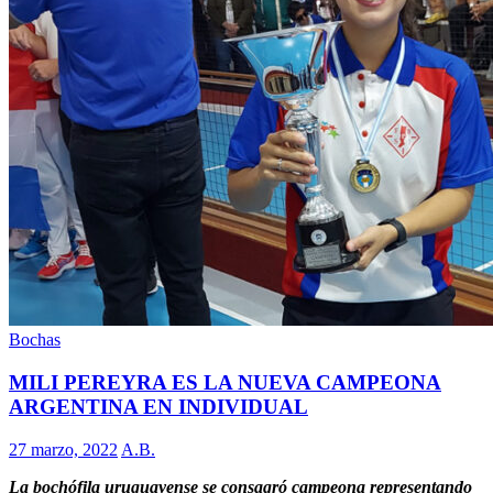
Bochas
MILI PEREYRA ES LA NUEVA CAMPEONA
ARGENTINA EN INDIVIDUAL
27 marzo, 2022
A.B.
La bochófila uruguayense se consagró campeona representando