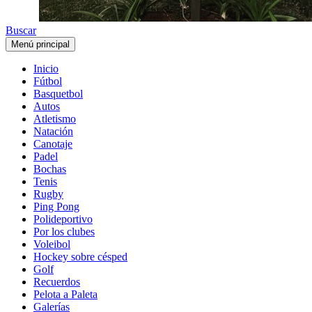
Buscar
Menú principal
Inicio
Fútbol
Basquetbol
Autos
Atletismo
Natación
Canotaje
Padel
Bochas
Tenis
Rugby
Ping Pong
Polideportivo
Por los clubes
Voleibol
Hockey sobre césped
Golf
Recuerdos
Pelota a Paleta
Galerías