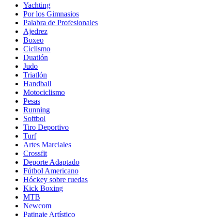
Yachting
Por los Gimnasios
Palabra de Profesionales
Ajedrez
Boxeo
Ciclismo
Duatlón
Judo
Triatlón
Handball
Motociclismo
Pesas
Running
Softbol
Tiro Deportivo
Turf
Artes Marciales
Crossfit
Deporte Adaptado
Fútbol Americano
Hóckey sobre ruedas
Kick Boxing
MTB
Newcom
Patinaje Artístico