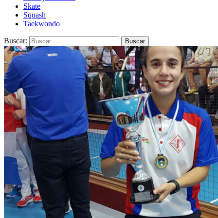
Skate
Squash
Taekwondo
Buscar: