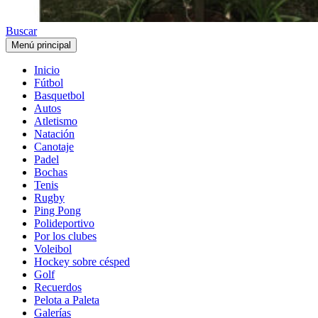
Buscar
Menú principal
Inicio
Fútbol
Basquetbol
Autos
Atletismo
Natación
Canotaje
Padel
Bochas
Tenis
Rugby
Ping Pong
Polideportivo
Por los clubes
Voleibol
Hockey sobre césped
Golf
Recuerdos
Pelota a Paleta
Galerías