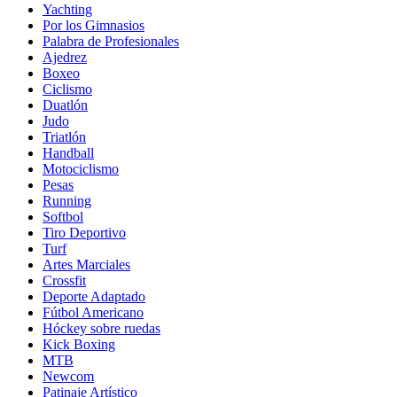
Yachting
Por los Gimnasios
Palabra de Profesionales
Ajedrez
Boxeo
Ciclismo
Duatlón
Judo
Triatlón
Handball
Motociclismo
Pesas
Running
Softbol
Tiro Deportivo
Turf
Artes Marciales
Crossfit
Deporte Adaptado
Fútbol Americano
Hóckey sobre ruedas
Kick Boxing
MTB
Newcom
Patinaje Artístico