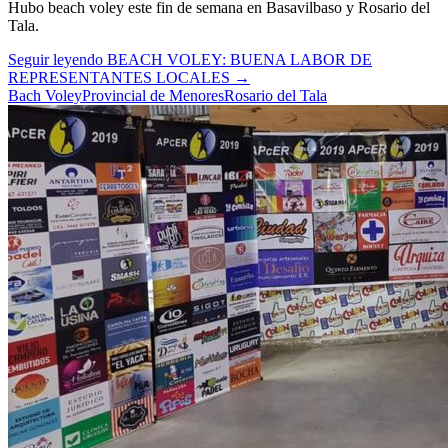
Hubo beach voley este fin de semana en Basavilbaso y Rosario del
Tala.
Seguir leyendo
BEACH VOLEY: BUENA LABOR DE
REPRESENTANTES LOCALES
→
Bach Voley
Provincial de Menores
Rosario del Tala