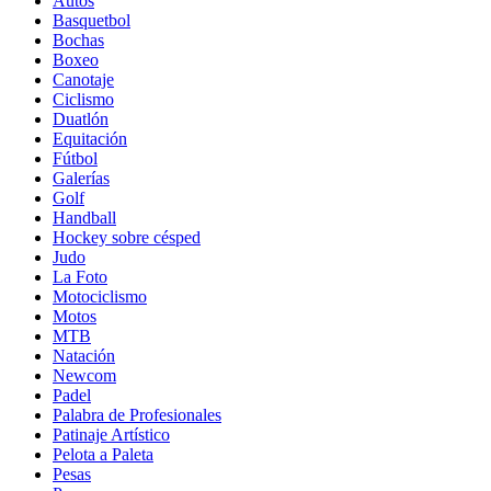
Autos
Basquetbol
Bochas
Boxeo
Canotaje
Ciclismo
Duatlón
Equitación
Fútbol
Galerías
Golf
Handball
Hockey sobre césped
Judo
La Foto
Motociclismo
Motos
MTB
Natación
Newcom
Padel
Palabra de Profesionales
Patinaje Artístico
Pelota a Paleta
Pesas