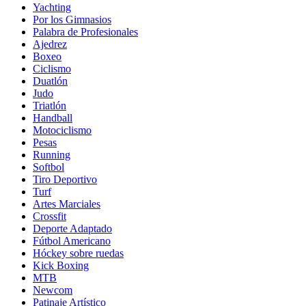
Yachting
Por los Gimnasios
Palabra de Profesionales
Ajedrez
Boxeo
Ciclismo
Duatlón
Judo
Triatlón
Handball
Motociclismo
Pesas
Running
Softbol
Tiro Deportivo
Turf
Artes Marciales
Crossfit
Deporte Adaptado
Fútbol Americano
Hóckey sobre ruedas
Kick Boxing
MTB
Newcom
Patinaje Artístico