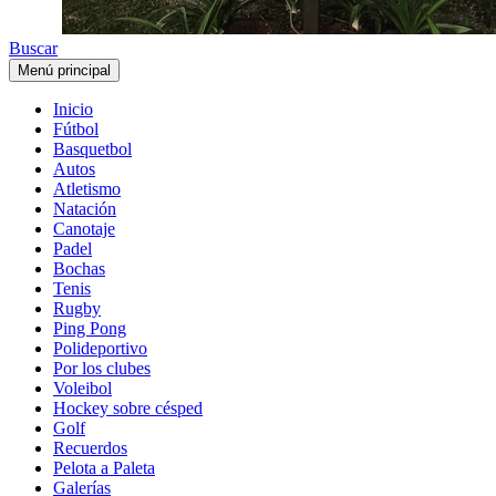
Buscar
Menú principal
Inicio
Fútbol
Basquetbol
Autos
Atletismo
Natación
Canotaje
Padel
Bochas
Tenis
Rugby
Ping Pong
Polideportivo
Por los clubes
Voleibol
Hockey sobre césped
Golf
Recuerdos
Pelota a Paleta
Galerías