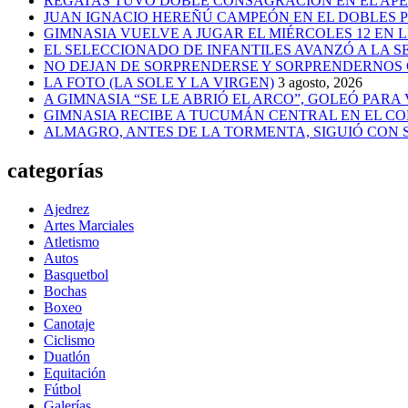
REGATAS TUVO DOBLE CONSAGRACIÓN EN EL AP
JUAN IGNACIO HEREÑÚ CAMPEÓN EN EL DOBLES
GIMNASIA VUELVE A JUGAR EL MIÉRCOLES 12 EN 
EL SELECCIONADO DE INFANTILES AVANZÓ A LA 
NO DEJAN DE SORPRENDERSE Y SORPRENDERNOS
LA FOTO (LA SOLE Y LA VIRGEN)
3 agosto, 2026
A GIMNASIA “SE LE ABRIÓ EL ARCO”, GOLEÓ PARA
GIMNASIA RECIBE A TUCUMÁN CENTRAL EN EL CO
ALMAGRO, ANTES DE LA TORMENTA, SIGUIÓ CON
categorías
Ajedrez
Artes Marciales
Atletismo
Autos
Basquetbol
Bochas
Boxeo
Canotaje
Ciclismo
Duatlón
Equitación
Fútbol
Galerías