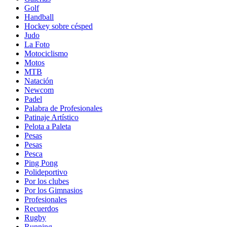
Golf
Handball
Hockey sobre césped
Judo
La Foto
Motociclismo
Motos
MTB
Natación
Newcom
Padel
Palabra de Profesionales
Patinaje Artístico
Pelota a Paleta
Pesas
Pesas
Pesca
Ping Pong
Polideportivo
Por los clubes
Por los Gimnasios
Profesionales
Recuerdos
Rugby
Running