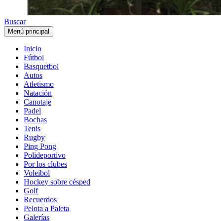
Buscar
Menú principal
Inicio
Fútbol
Basquetbol
Autos
Atletismo
Natación
Canotaje
Padel
Bochas
Tenis
Rugby
Ping Pong
Polideportivo
Por los clubes
Voleibol
Hockey sobre césped
Golf
Recuerdos
Pelota a Paleta
Galerías