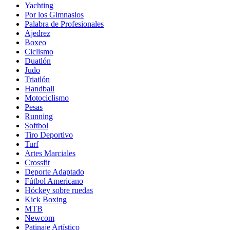
Yachting
Por los Gimnasios
Palabra de Profesionales
Ajedrez
Boxeo
Ciclismo
Duatlón
Judo
Triatlón
Handball
Motociclismo
Pesas
Running
Softbol
Tiro Deportivo
Turf
Artes Marciales
Crossfit
Deporte Adaptado
Fútbol Americano
Hóckey sobre ruedas
Kick Boxing
MTB
Newcom
Patinaje Artístico