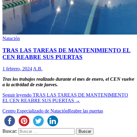
Natación
TRAS LAS TAREAS DE MANTENIMIENTO EL
CEN REABRE SUS PUERTAS
1 febrero, 2024
A.B.
Tras los trabajos realizado durante el mes de enero, el CEN vuelve
a la actividad de este jueves.
Seguir leyendo
TRAS LAS TAREAS DE MANTENIMIENTO
EL CEN REABRE SUS PUERTAS
→
Centro Especializado de Natación
Reabre las puertas
Buscar: