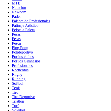
MTB
Natación
Newcom
Padel
Palabra de Profesionales
Patinaje Artístico
Pelota a Paleta
Pesas
Pesas
Pesca
Ping Pong
Polideportivo
Por los clubes
Por los Gimnasios
Profesionales
Recuerdos
Rugby
Running
Softbol
Tenis
Tiro
Tiro Deportivo
Triatlón
Turf
Voleibol