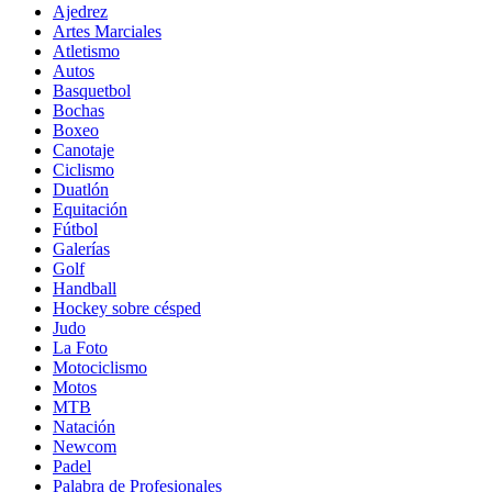
Ajedrez
Artes Marciales
Atletismo
Autos
Basquetbol
Bochas
Boxeo
Canotaje
Ciclismo
Duatlón
Equitación
Fútbol
Galerías
Golf
Handball
Hockey sobre césped
Judo
La Foto
Motociclismo
Motos
MTB
Natación
Newcom
Padel
Palabra de Profesionales