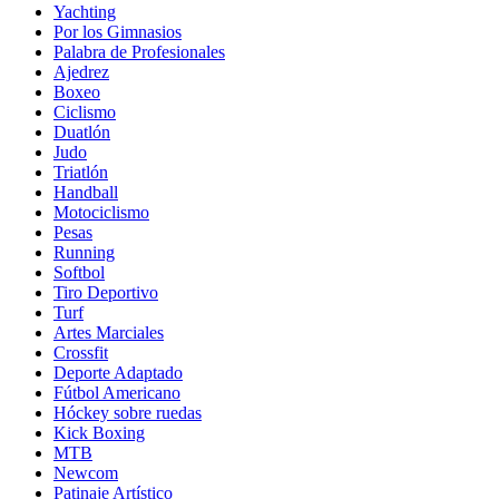
Yachting
Por los Gimnasios
Palabra de Profesionales
Ajedrez
Boxeo
Ciclismo
Duatlón
Judo
Triatlón
Handball
Motociclismo
Pesas
Running
Softbol
Tiro Deportivo
Turf
Artes Marciales
Crossfit
Deporte Adaptado
Fútbol Americano
Hóckey sobre ruedas
Kick Boxing
MTB
Newcom
Patinaje Artístico