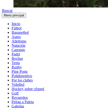
Buscar
Menú principal
Inicio
Fútbol
Basquetbol
Autos
Atletismo
Natación
Canotaje
Padel
Bochas
Tenis
Rugby
Ping Pong
Polideportivo
Por los clubes
Voleibol
Hockey sobre césped
Golf
Recuerdos
Pelota a Paleta
Galerías