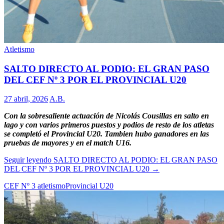
Atletismo
SALTO DIRECTO AL PODIO: EL GRAN PASO
DEL CEF Nº 3 POR EL PROVINCIAL U20
27 abril, 2026
A.B.
Con la sobresaliente actuación de Nicolás Cousillas en salto en
lago y con varios primeros puestos y podios de resto de los atletas
se completó el Provincial U20. Tambien hubo ganadores en las
pruebas de mayores y en el match U16.
Seguir leyendo
SALTO DIRECTO AL PODIO: EL GRAN PASO
DEL CEF Nº 3 POR EL PROVINCIAL U20
→
CEF Nº 3 atletismo
Provincial U20