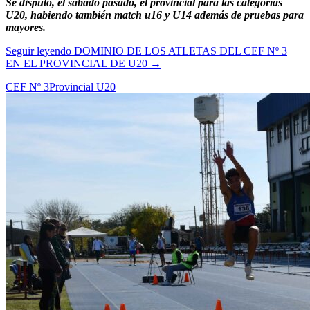
Se disputó, el sábado pasado, el provincial para las categorías
U20, habiendo también match u16 y U14 además de pruebas para
mayores.
Seguir leyendo
DOMINIO DE LOS ATLETAS DEL CEF Nº 3
EN EL PROVINCIAL DE U20
→
CEF Nº 3
Provincial U20