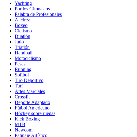
Yachting
Por los Gimnasios
Palabra de Profesionales
Ajedrez
Boxeo
Ciclismo
Duatlón
Judo
Triatlón
Handball
Motociclismo
Pesas
Running
Softbol
Tiro Deportivo
Turf
Artes Marciales
Crossfit
Deporte Adaptado
Fútbol Americano
Hóckey sobre ruedas
Kick Boxing
MTB
Newcom
Patinaje Artístico