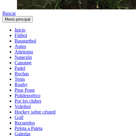
Buscar
Menú principal
Inicio
Fútbol
Basquetbol
Autos
Atletismo
Natación
Canotaje
Padel
Bochas
Tenis
Rugby
Ping Pong
Polideportivo
Por los clubes
Voleibol
Hockey sobre césped
Golf
Recuerdos
Pelota a Paleta
Galerías