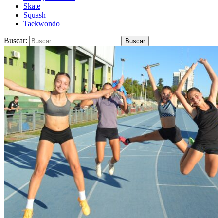
Skate
Squash
Taekwondo
Buscar: