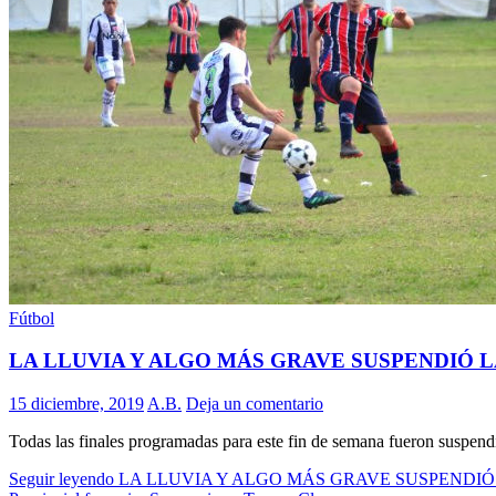
Fútbol
LA LLUVIA Y ALGO MÁS GRAVE SUSPENDIÓ L
15 diciembre, 2019
A.B.
Deja un comentario
Todas las finales programadas para este fin de semana fueron suspendid
Seguir leyendo
LA LLUVIA Y ALGO MÁS GRAVE SUSPENDIÓ