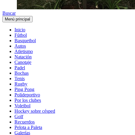
Buscar
Menú principal
Inicio
Fútbol
Basquetbol
Autos
Atletismo
Natación
Canotaje
Padel
Bochas
Tenis
Rugby
Ping Pong
Polideportivo
Por los clubes
Voleibol
Hockey sobre césped
Golf
Recuerdos
Pelota a Paleta
Galerías