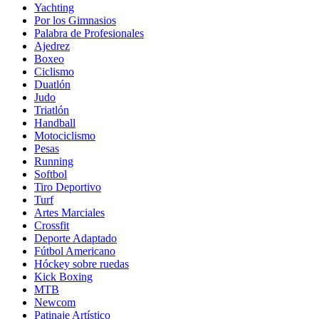
Yachting
Por los Gimnasios
Palabra de Profesionales
Ajedrez
Boxeo
Ciclismo
Duatlón
Judo
Triatlón
Handball
Motociclismo
Pesas
Running
Softbol
Tiro Deportivo
Turf
Artes Marciales
Crossfit
Deporte Adaptado
Fútbol Americano
Hóckey sobre ruedas
Kick Boxing
MTB
Newcom
Patinaje Artístico