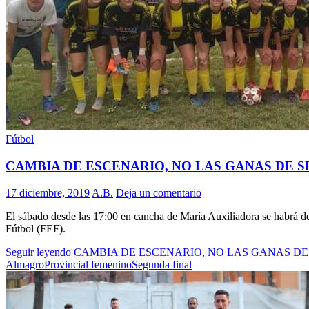
Fútbol
CAMBIA DE ESCENARIO, NO LAS GANAS DE 
17 diciembre, 2019
A.B.
Deja un comentario
El sábado desde las 17:00 en cancha de María Auxiliadora se habrá de 
Fútbol (FEF).
Seguir leyendo
CAMBIA DE ESCENARIO, NO LAS GANAS D
Almagro
Provincial femenino
Segunda final