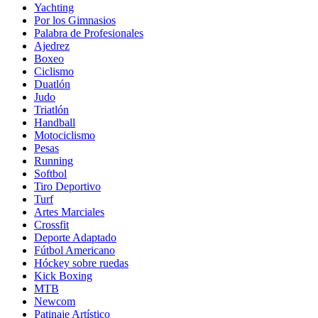
Yachting
Por los Gimnasios
Palabra de Profesionales
Ajedrez
Boxeo
Ciclismo
Duatlón
Judo
Triatlón
Handball
Motociclismo
Pesas
Running
Softbol
Tiro Deportivo
Turf
Artes Marciales
Crossfit
Deporte Adaptado
Fútbol Americano
Hóckey sobre ruedas
Kick Boxing
MTB
Newcom
Patinaje Artístico