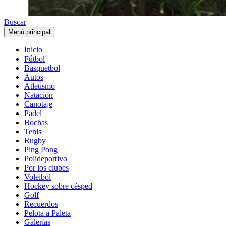
Buscar
Menú principal
Inicio
Fútbol
Basquetbol
Autos
Atletismo
Natación
Canotaje
Padel
Bochas
Tenis
Rugby
Ping Pong
Polideportivo
Por los clubes
Voleibol
Hockey sobre césped
Golf
Recuerdos
Pelota a Paleta
Galerías