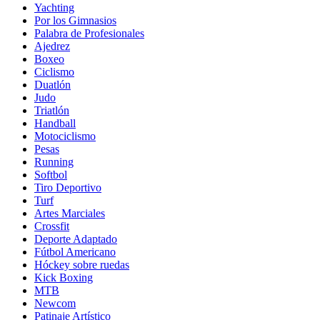
Yachting
Por los Gimnasios
Palabra de Profesionales
Ajedrez
Boxeo
Ciclismo
Duatlón
Judo
Triatlón
Handball
Motociclismo
Pesas
Running
Softbol
Tiro Deportivo
Turf
Artes Marciales
Crossfit
Deporte Adaptado
Fútbol Americano
Hóckey sobre ruedas
Kick Boxing
MTB
Newcom
Patinaje Artístico