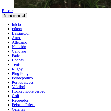
Buscar
Menú principal
Inicio
Fútbol
Basquetbol
Autos
Atletismo
Natación
Canotaje
Padel
Bochas
Tenis
Rugby
Ping Pong
Polideportivo
Por los clubes
Voleibol
Hockey sobre césped
Golf
Recuerdos
Pelota a Paleta
Galerías