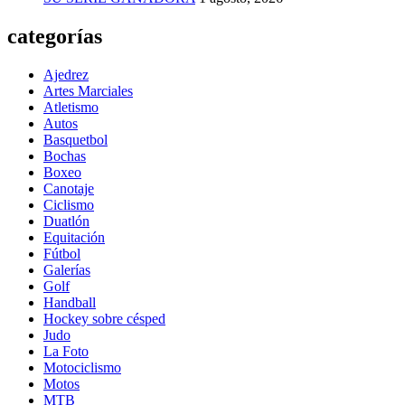
categorías
Ajedrez
Artes Marciales
Atletismo
Autos
Basquetbol
Bochas
Boxeo
Canotaje
Ciclismo
Duatlón
Equitación
Fútbol
Galerías
Golf
Handball
Hockey sobre césped
Judo
La Foto
Motociclismo
Motos
MTB