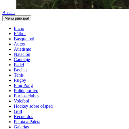
Buscar
Menú principal
Inicio
Fútbol
Basquetbol
Autos
Atletismo
Natación
Canotaje
Padel
Bochas
Tenis
Rugby
Ping Pong
Polideportivo
Por los clubes
Voleibol
Hockey sobre césped
Golf
Recuerdos
Pelota a Paleta
Galerías