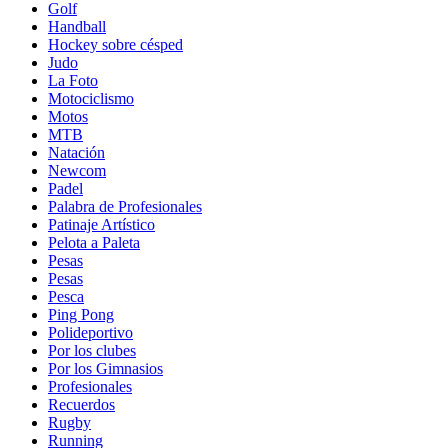
Golf
Handball
Hockey sobre césped
Judo
La Foto
Motociclismo
Motos
MTB
Natación
Newcom
Padel
Palabra de Profesionales
Patinaje Artístico
Pelota a Paleta
Pesas
Pesas
Pesca
Ping Pong
Polideportivo
Por los clubes
Por los Gimnasios
Profesionales
Recuerdos
Rugby
Running