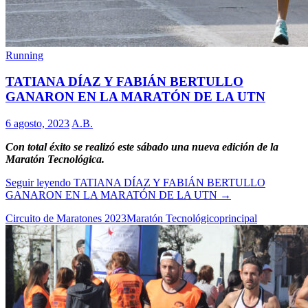
Running
TATIANA DÍAZ Y FABIÁN BERTULLO
GANARON EN LA MARATÓN DE LA UTN
6 agosto, 2023
A.B.
Con total éxito se realizó este sábado una nueva edición de la
Maratón Tecnológica.
Seguir leyendo
TATIANA DÍAZ Y FABIÁN BERTULLO
GANARON EN LA MARATÓN DE LA UTN
→
Circuito de Maratones 2023
Maratón Tecnológico
principal