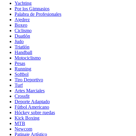
Yachting
Por los Gimnasios
Palabra de Profesionales
Ajedrez
Boxeo
Ciclismo
Duatlón
Judo
Triatlón
Handball
Motociclismo
Pesas
Running
Softbol
Tiro Deportivo
Turf
Artes Marciales
Crossfit
Deporte Adaptado
Fútbol Americano
Hóckey sobre ruedas
Kick Boxing
MTB
Newcom
Patinaje Artístico