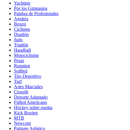
Yachting
Por los Gimnasios
Palabra de Profesionales
Ajedrez
Boxeo
Ciclismo
Duatlón
Judo
Triatlón
Handball
Motociclismo
Pesas
Running
Softbol
Tiro Deportivo
Turf
Artes Marciales
Crossfit
Deporte Adaptado
Fútbol Americano
Hóckey sobre ruedas
Kick Boxing
MTB
Newcom
Patinaje Artístico