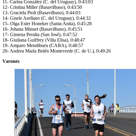
11- Carina González (C. del Uruguay), 0:43:03
12- Cristina Miller (Basavilbaso), 0:43:50
13- Graciela Pioli (Basavilbaso), 0:44:03
14- Gisele Arellano (C. del Uruguay), 0:44:32
15- Olga Ester Honeker (Santa Anita), 0:45:28
16- Johana Minuet (Basavilbaso), 0:45:51
17- Gimena Peralta (San José), 0:47:52
18- Giuliana Guiffrey (Villa Elisa), 0:48:47
19- Amparo Mendiburu (CABA), 0:48:57
20- Andrea María Belén Monteverde (C. de U.), 0:49:26
Varones