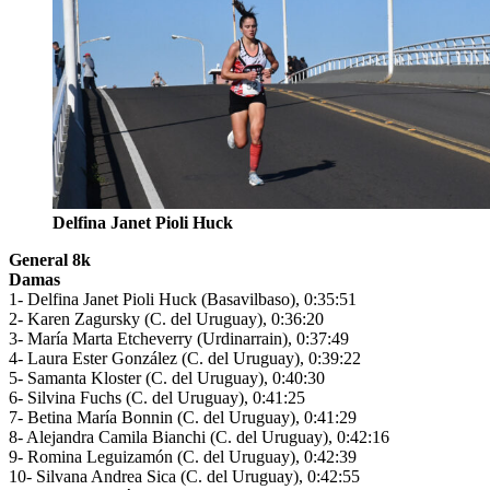
Delfina Janet Pioli Huck
General 8k
Damas
1- Delfina Janet Pioli Huck (Basavilbaso), 0:35:51
2- Karen Zagursky (C. del Uruguay), 0:36:20
3- María Marta Etcheverry (Urdinarrain), 0:37:49
4- Laura Ester González (C. del Uruguay), 0:39:22
5- Samanta Kloster (C. del Uruguay), 0:40:30
6- Silvina Fuchs (C. del Uruguay), 0:41:25
7- Betina María Bonnin (C. del Uruguay), 0:41:29
8- Alejandra Camila Bianchi (C. del Uruguay), 0:42:16
9- Romina Leguizamón (C. del Uruguay), 0:42:39
10- Silvana Andrea Sica (C. del Uruguay), 0:42:55