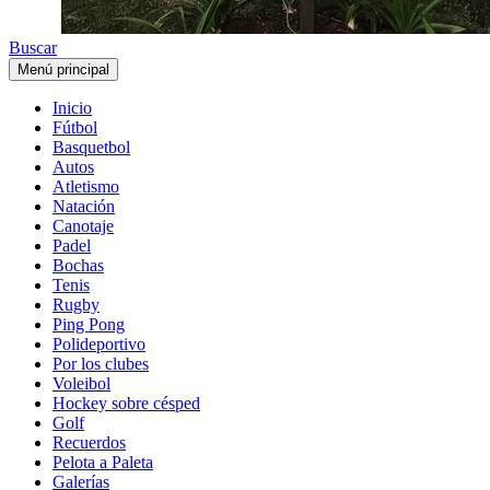
Buscar
Menú principal
Inicio
Fútbol
Basquetbol
Autos
Atletismo
Natación
Canotaje
Padel
Bochas
Tenis
Rugby
Ping Pong
Polideportivo
Por los clubes
Voleibol
Hockey sobre césped
Golf
Recuerdos
Pelota a Paleta
Galerías