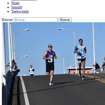
Skate
Squash
Taekwondo
Buscar: