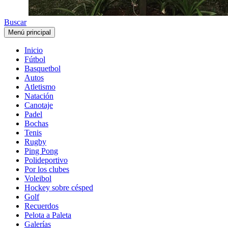
Buscar
Menú principal
Inicio
Fútbol
Basquetbol
Autos
Atletismo
Natación
Canotaje
Padel
Bochas
Tenis
Rugby
Ping Pong
Polideportivo
Por los clubes
Voleibol
Hockey sobre césped
Golf
Recuerdos
Pelota a Paleta
Galerías