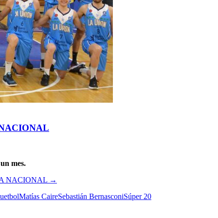
 NACIONAL
 un mes.
GA NACIONAL
→
uetbol
Matías Caire
Sebastián Bernasconi
Súper 20