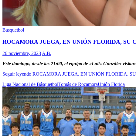
Basquetbol
ROCAMORA JUEGA, EN UNIÓN FLORIDA, SU 
26 noviembre, 2023
A.B.
Este domingo, desde las 21:00, el equipo de «Lali» González visitar
Seguir leyendo
ROCAMORA JUEGA, EN UNIÓN FLORIDA, SU
Liga Nacional de Básquetbol
Tomás de Rocamora
Unión Florida