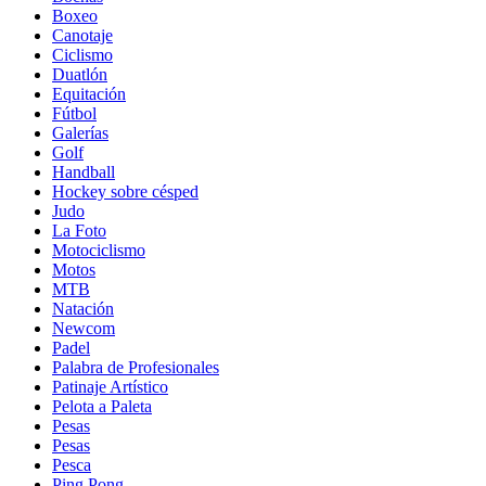
Boxeo
Canotaje
Ciclismo
Duatlón
Equitación
Fútbol
Galerías
Golf
Handball
Hockey sobre césped
Judo
La Foto
Motociclismo
Motos
MTB
Natación
Newcom
Padel
Palabra de Profesionales
Patinaje Artístico
Pelota a Paleta
Pesas
Pesas
Pesca
Ping Pong