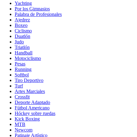
Yachting
Por los Gimnasios
Palabra de Profesionales
Ajedrez
Boxeo
Ciclismo
Duatlón
Judo
Triatlón
Handball
Motociclismo
Pesas
Running
Softbol
Tiro Deportivo
Turf
Artes Marciales
Crossfit
Deporte Adaptado
Fútbol Americano
Hóckey sobre ruedas
Kick Boxing
MTB
Newcom
Patinaje Artístico