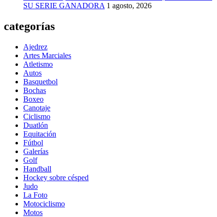
SU SERIE GANADORA
1 agosto, 2026
categorías
Ajedrez
Artes Marciales
Atletismo
Autos
Basquetbol
Bochas
Boxeo
Canotaje
Ciclismo
Duatlón
Equitación
Fútbol
Galerías
Golf
Handball
Hockey sobre césped
Judo
La Foto
Motociclismo
Motos