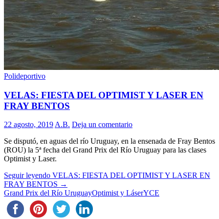
Polideportivo
VELAS: FIESTA DEL OPTIMIST Y LASER EN
FRAY BENTOS
22 agosto, 2019
A.B.
Deja un comentario
Se disputó, en aguas del río Uruguay, en la ensenada de Fray Bentos
(ROU) la 5ª fecha del Grand Prix del Río Uruguay para las clases
Optimist y Laser.
Seguir leyendo
VELAS: FIESTA DEL OPTIMIST Y LASER EN
FRAY BENTOS
→
Grand Prix del Río Uruguay
Optimist y Láser
YCE