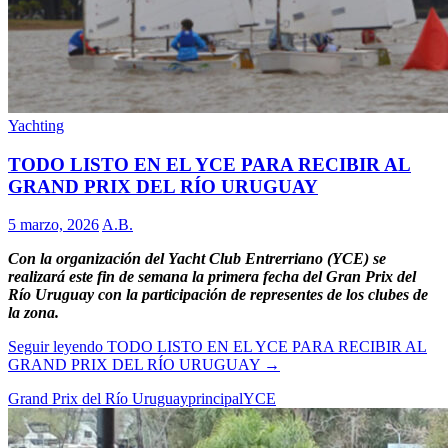
Yachting
TODO LISTO EN EL YCE PARA RECIBIR AL
GRAND PRIX DEL RÍO URUGUAY
5 marzo, 2026
A.B.
Con la organización del Yacht Club Entrerriano (YCE) se
realizará este fin de semana la primera fecha del Gran Prix del
Río Uruguay con la participación de representes de los clubes de
la zona.
Seguir leyendo
TODO LISTO EN EL YCE PARA RECIBIR AL
GRAND PRIX DEL RÍO URUGUAY
→
Grand Prix del Río Uruguay
principal
YCE