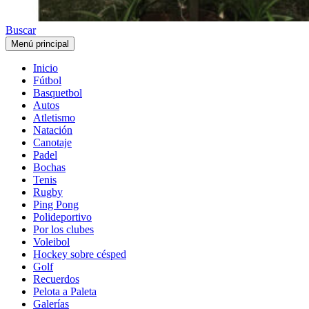
Buscar
Menú principal
Inicio
Fútbol
Basquetbol
Autos
Atletismo
Natación
Canotaje
Padel
Bochas
Tenis
Rugby
Ping Pong
Polideportivo
Por los clubes
Voleibol
Hockey sobre césped
Golf
Recuerdos
Pelota a Paleta
Galerías