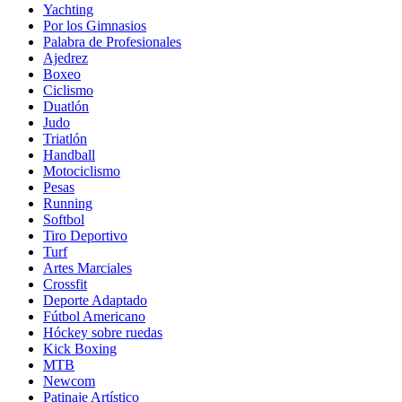
Yachting
Por los Gimnasios
Palabra de Profesionales
Ajedrez
Boxeo
Ciclismo
Duatlón
Judo
Triatlón
Handball
Motociclismo
Pesas
Running
Softbol
Tiro Deportivo
Turf
Artes Marciales
Crossfit
Deporte Adaptado
Fútbol Americano
Hóckey sobre ruedas
Kick Boxing
MTB
Newcom
Patinaje Artístico