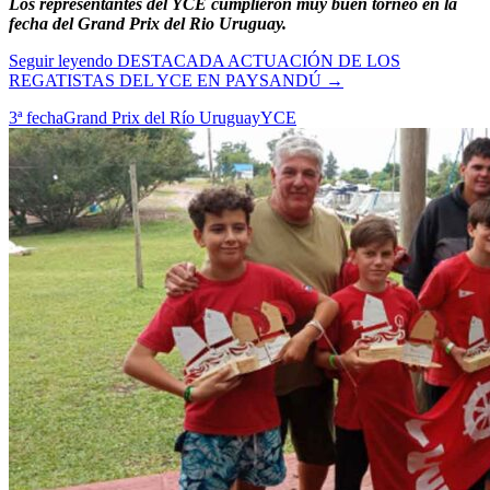
Los representantes del YCE cumplieron muy buen torneo en la
fecha del Grand Prix del Rio Uruguay.
Seguir leyendo
DESTACADA ACTUACIÓN DE LOS
REGATISTAS DEL YCE EN PAYSANDÚ
→
3ª fecha
Grand Prix del Río Uruguay
YCE