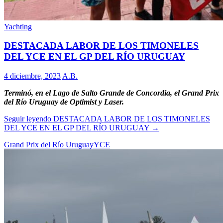
Yachting
DESTACADA LABOR DE LOS TIMONELES
DEL YCE EN EL GP DEL RÍO URUGUAY
4 diciembre, 2023
A.B.
Terminó, en el Lago de Salto Grande de Concordia, el Grand Prix
del Río Uruguay de Optimist y Laser.
Seguir leyendo
DESTACADA LABOR DE LOS TIMONELES
DEL YCE EN EL GP DEL RÍO URUGUAY
→
Grand Prix del Río Uruguay
YCE