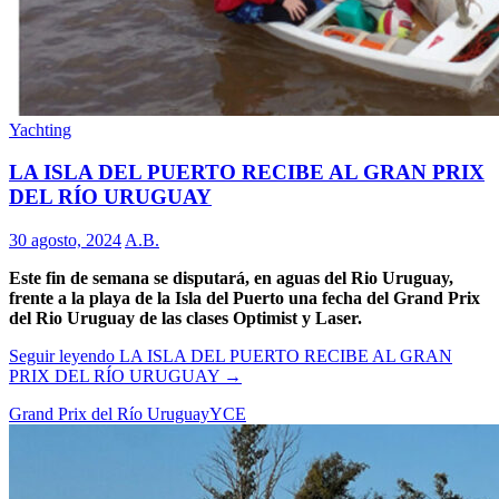
Yachting
LA ISLA DEL PUERTO RECIBE AL GRAN PRIX
DEL RÍO URUGUAY
30 agosto, 2024
A.B.
Este fin de semana se disputará, en aguas del Rio Uruguay,
frente a la playa de la Isla del Puerto una fecha del Grand Prix
del Rio Uruguay de las clases Optimist y Laser.
Seguir leyendo
LA ISLA DEL PUERTO RECIBE AL GRAN
PRIX DEL RÍO URUGUAY
→
Grand Prix del Río Uruguay
YCE