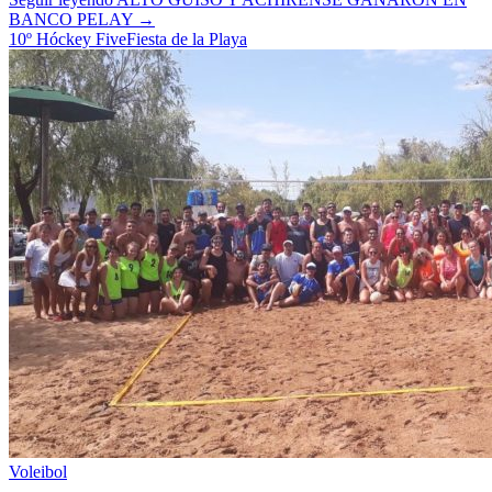
BANCO PELAY
→
10º Hóckey Five
Fiesta de la Playa
Voleibol