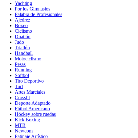
Yachting
Por los Gimnasios
Palabra de Profesionales
Ajedrez
Boxeo
Ciclismo
Duatlón
Judo
Triatlón
Handball
Motociclismo
Pesas
Running
Softbol
Tiro Deportivo
Turf
Artes Marciales
Crossfit
Deporte Adaptado
Fútbol Americano
Hóckey sobre ruedas
Kick Boxing
MTB
Newcom
Patinaje Artístico