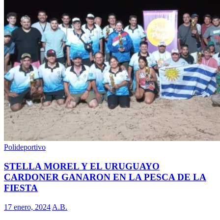
Polideportivo
STELLA MOREL Y EL URUGUAYO
CARDONER GANARON EN LA PESCA DE LA
FIESTA
17 enero, 2024
A.B.