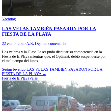
Yachting
LAS VELAS TAMBIÉN PASARON POR LA
FIESTA DE LA PLAYA
22 enero, 2020
A.B.
Deja un comentario
Los veleros y la Clase Laser pudo disputar su competencia en la
Fiesta de la Playa mientras que, el Optimist, debió suspenderse por
el mal tiempo del lunes.
Seguir leyendo
LAS VELAS TAMBIÉN PASARON POR LA
FIESTA DE LA PLAYA
→
Fiesta de la Playa
Velas