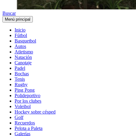
Buscar
Menú principal
Inicio
Fútbol
Basquetbol
Autos
Atletismo
Natación
Canotaje
Padel
Bochas
Tenis
Rugby
Ping Pong
Polideportivo
Por los clubes
Voleibol
Hockey sobre césped
Golf
Recuerdos
Pelota a Paleta
Galerías