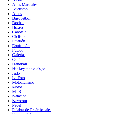
Artes Marciales
Atletismo
Autos
Basquetbol
Bochas
Boxeo
Canotaje
Ciclismo
Duatlón
Equitación
Fútbol
Galerías
Golf
Handball
Hockey sobre césped
Judo
La Foto
Motociclismo
Motos
MTB
Natación
Newcom
Padel
Palabra de Profesionales