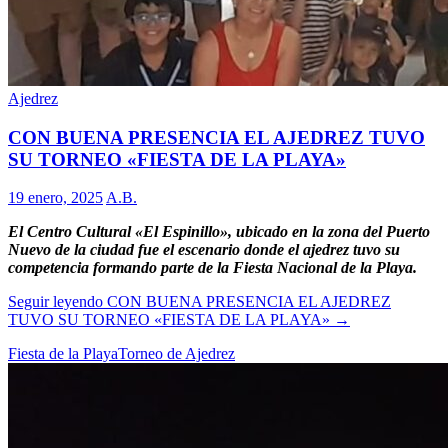
Ajedrez
CON BUENA PRESENCIA EL AJEDREZ TUVO
SU TORNEO «FIESTA DE LA PLAYA»
19 enero, 2025
A.B.
El Centro Cultural «El Espinillo», ubicado en la zona del Puerto
Nuevo de la ciudad fue el escenario donde el ajedrez tuvo su
competencia formando parte de la Fiesta Nacional de la Playa.
Seguir leyendo
CON BUENA PRESENCIA EL AJEDREZ
TUVO SU TORNEO «FIESTA DE LA PLAYA»
→
Fiesta de la Playa
Torneo de Ajedrez