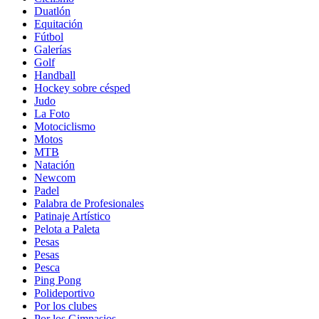
Duatlón
Equitación
Fútbol
Galerías
Golf
Handball
Hockey sobre césped
Judo
La Foto
Motociclismo
Motos
MTB
Natación
Newcom
Padel
Palabra de Profesionales
Patinaje Artístico
Pelota a Paleta
Pesas
Pesas
Pesca
Ping Pong
Polideportivo
Por los clubes
Por los Gimnasios