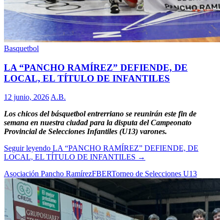
Basquetbol
LA “PANCHO RAMÍREZ” DEFIENDE, DE
LOCAL, EL TÍTULO DE INFANTILES
12 junio, 2026
A.B.
Los chicos del básquetbol entrerriano se reunirán este fin de
semana en nuestra ciudad para la disputa del Campeonato
Provincial de Selecciones Infantiles (U13) varones.
Seguir leyendo
LA “PANCHO RAMÍREZ” DEFIENDE, DE
LOCAL, EL TÍTULO DE INFANTILES
→
Asociación Pancho Ramírez
FBER
Torneo de Selecciones U13