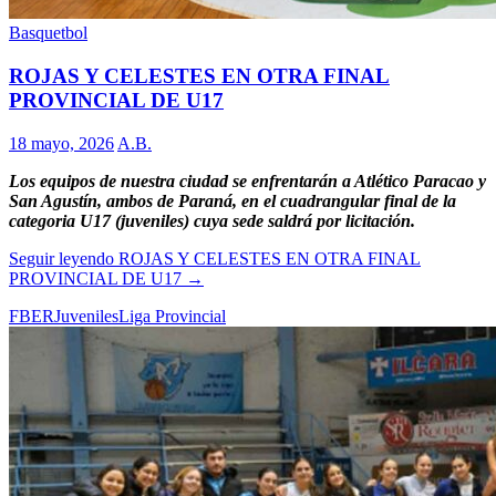
Basquetbol
ROJAS Y CELESTES EN OTRA FINAL
PROVINCIAL DE U17
18 mayo, 2026
A.B.
Los equipos de nuestra ciudad se enfrentarán a Atlético Paracao y
San Agustín, ambos de Paraná, en el cuadrangular final de la
categoria U17 (juveniles) cuya sede saldrá por licitación.
Seguir leyendo
ROJAS Y CELESTES EN OTRA FINAL
PROVINCIAL DE U17
→
FBER
Juveniles
Liga Provincial