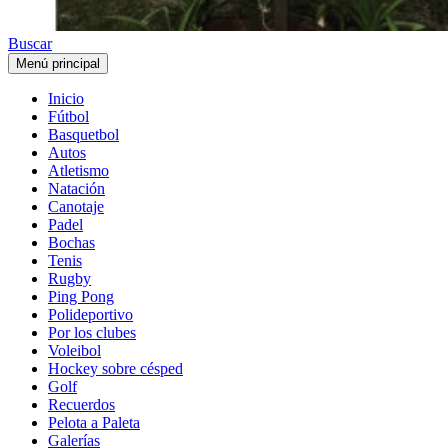
Buscar
Menú principal
Inicio
Fútbol
Basquetbol
Autos
Atletismo
Natación
Canotaje
Padel
Bochas
Tenis
Rugby
Ping Pong
Polideportivo
Por los clubes
Voleibol
Hockey sobre césped
Golf
Recuerdos
Pelota a Paleta
Galerías