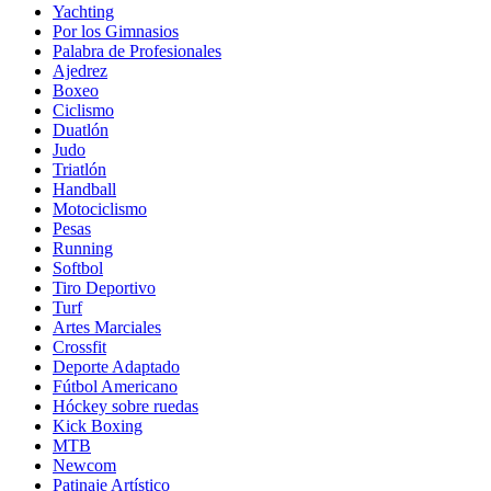
Yachting
Por los Gimnasios
Palabra de Profesionales
Ajedrez
Boxeo
Ciclismo
Duatlón
Judo
Triatlón
Handball
Motociclismo
Pesas
Running
Softbol
Tiro Deportivo
Turf
Artes Marciales
Crossfit
Deporte Adaptado
Fútbol Americano
Hóckey sobre ruedas
Kick Boxing
MTB
Newcom
Patinaje Artístico