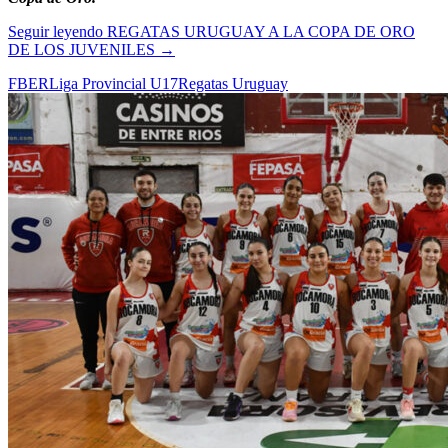
Seguir leyendo
REGATAS URUGUAY A LA COPA DE ORO
DE LOS JUVENILES
→
FBER
Liga Provincial U17
Regatas Uruguay