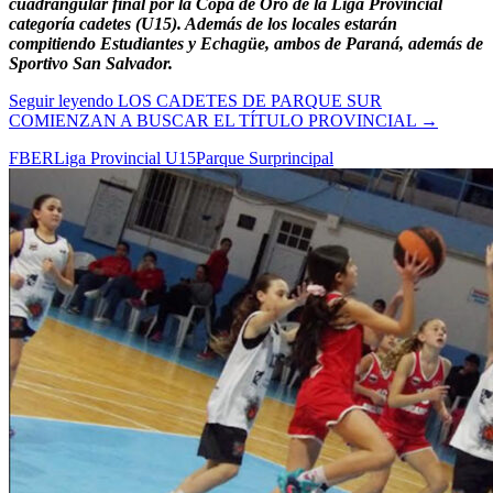
cuadrangular final por la Copa de Oro de la Liga Provincial
categoría cadetes (U15). Además de los locales estarán
compitiendo Estudiantes y Echagüe, ambos de Paraná, además de
Sportivo San Salvador.
Seguir leyendo
LOS CADETES DE PARQUE SUR
COMIENZAN A BUSCAR EL TÍTULO PROVINCIAL
→
FBER
Liga Provincial U15
Parque Sur
principal