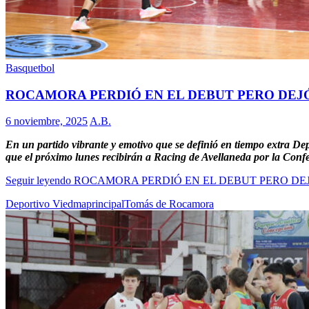
Basquetbol
ROCAMORA PERDIÓ EN EL DEBUT PERO DEJ
6 noviembre, 2025
A.B.
En un partido vibrante y emotivo que se definió en tiempo extra De
que el próximo lunes recibirán a Racing de Avellaneda por la Conf
Seguir leyendo
ROCAMORA PERDIÓ EN EL DEBUT PERO DE
Deportivo Viedma
principal
Tomás de Rocamora