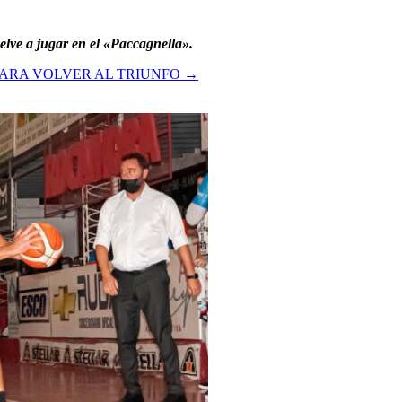
uelve a jugar en el «Paccagnella».
ARA VOLVER AL TRIUNFO
→