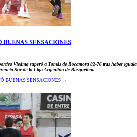
Ó BUENAS SENSACIONES
portivo Viedma superó a Tomás de Rocamora 82-76 tras haber igualado
erencia Sur de la Liga Argentina de Básquetbol.
JÓ BUENAS SENSACIONES
→