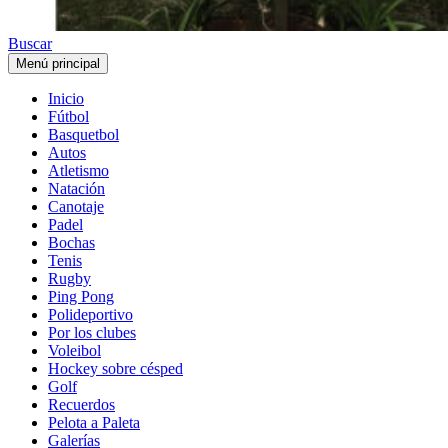
Buscar
Menú principal
Inicio
Fútbol
Basquetbol
Autos
Atletismo
Natación
Canotaje
Padel
Bochas
Tenis
Rugby
Ping Pong
Polideportivo
Por los clubes
Voleibol
Hockey sobre césped
Golf
Recuerdos
Pelota a Paleta
Galerías