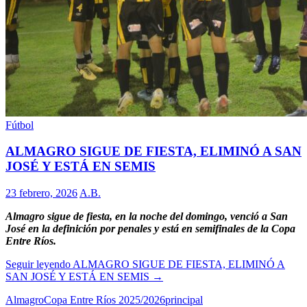
Fútbol
ALMAGRO SIGUE DE FIESTA, ELIMINÓ A SAN
JOSÉ Y ESTÁ EN SEMIS
23 febrero, 2026
A.B.
Almagro sigue de fiesta, en la noche del domingo, venció a San
José en la definición por penales y está en semifinales de la Copa
Entre Ríos.
Seguir leyendo
ALMAGRO SIGUE DE FIESTA, ELIMINÓ A
SAN JOSÉ Y ESTÁ EN SEMIS
→
Almagro
Copa Entre Ríos 2025/2026
principal