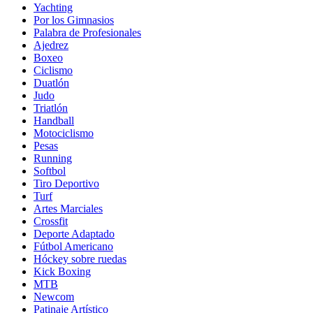
Yachting
Por los Gimnasios
Palabra de Profesionales
Ajedrez
Boxeo
Ciclismo
Duatlón
Judo
Triatlón
Handball
Motociclismo
Pesas
Running
Softbol
Tiro Deportivo
Turf
Artes Marciales
Crossfit
Deporte Adaptado
Fútbol Americano
Hóckey sobre ruedas
Kick Boxing
MTB
Newcom
Patinaje Artístico