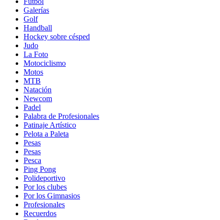
Fútbol
Galerías
Golf
Handball
Hockey sobre césped
Judo
La Foto
Motociclismo
Motos
MTB
Natación
Newcom
Padel
Palabra de Profesionales
Patinaje Artístico
Pelota a Paleta
Pesas
Pesas
Pesca
Ping Pong
Polideportivo
Por los clubes
Por los Gimnasios
Profesionales
Recuerdos