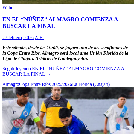
Fútbol
EN EL “NÚÑEZ” ALMAGRO COMIENZA A
BUSCAR LA FINAL
27 febrero, 2026
A.B.
Este sábado, desde las 19:00, se jugará una de las semifinales de
la Copa Entre Ríos. Almagro será local ante Unión Florida de la
Liga de Chajarí. Arbitros de Gualeguaychú.
Seguir leyendo
EN EL “NÚÑEZ” ALMAGRO COMIENZA A
BUSCAR LA FINAL
→
Almagro
Copa Entre Ríos 2025/2026
La Florida (Chajarí)