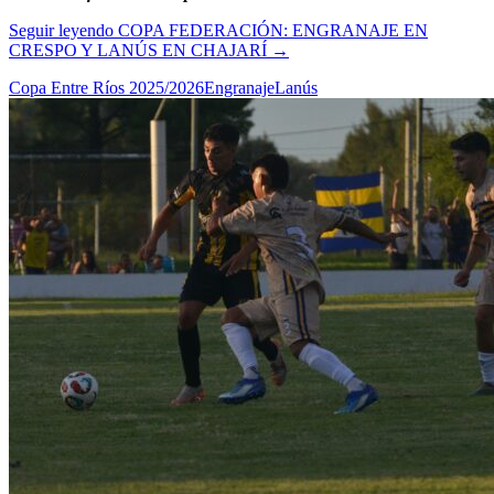
Seguir leyendo
COPA FEDERACIÓN: ENGRANAJE EN
CRESPO Y LANÚS EN CHAJARÍ
→
Copa Entre Ríos 2025/2026
Engranaje
Lanús