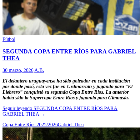
Fútbol
SEGUNDA COPA ENTRE RÍOS PARA GABRIEL
THEA
30 marzo, 2026
A.B.
El delantero uruguayense ha sido goleador en cada institución
por donde pasó, esta vez fue en Urdinarrain y jugando para “El
Liebrero” conquistó su segunda Copa Entre Rios. La anterior
había sido la Supercopa Entre Ríos y jugando para Gimnasia.
Seguir leyendo
SEGUNDA COPA ENTRE RÍOS PARA
GABRIEL THEA
→
Copa Entre Ríos 2025/2026
Gabriel Thea