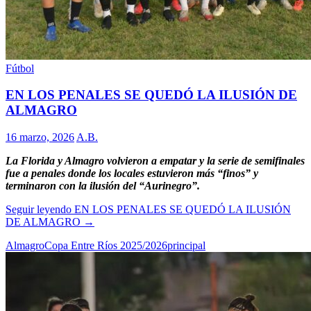
Fútbol
EN LOS PENALES SE QUEDÓ LA ILUSIÓN DE
ALMAGRO
16 marzo, 2026
A.B.
La Florida y Almagro volvieron a empatar y la serie de semifinales
fue a penales donde los locales estuvieron más “finos” y
terminaron con la ilusión del “Aurinegro”.
Seguir leyendo
EN LOS PENALES SE QUEDÓ LA ILUSIÓN
DE ALMAGRO
→
Almagro
Copa Entre Ríos 2025/2026
principal