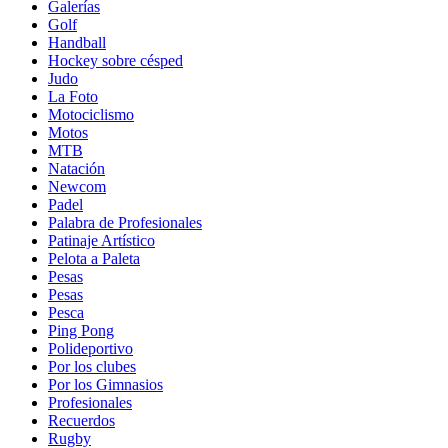
Galerías
Golf
Handball
Hockey sobre césped
Judo
La Foto
Motociclismo
Motos
MTB
Natación
Newcom
Padel
Palabra de Profesionales
Patinaje Artístico
Pelota a Paleta
Pesas
Pesas
Pesca
Ping Pong
Polideportivo
Por los clubes
Por los Gimnasios
Profesionales
Recuerdos
Rugby