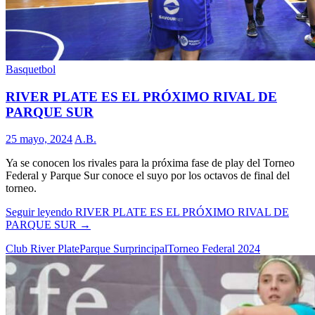
Basquetbol
RIVER PLATE ES EL PRÓXIMO RIVAL DE
PARQUE SUR
25 mayo, 2024
A.B.
Ya se conocen los rivales para la próxima fase de play del Torneo
Federal y Parque Sur conoce el suyo por los octavos de final del
torneo.
Seguir leyendo
RIVER PLATE ES EL PRÓXIMO RIVAL DE
PARQUE SUR
→
Club River Plate
Parque Sur
principal
Torneo Federal 2024