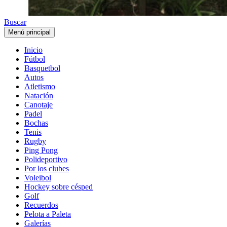
Buscar
Menú principal
Inicio
Fútbol
Basquetbol
Autos
Atletismo
Natación
Canotaje
Padel
Bochas
Tenis
Rugby
Ping Pong
Polideportivo
Por los clubes
Voleibol
Hockey sobre césped
Golf
Recuerdos
Pelota a Paleta
Galerías