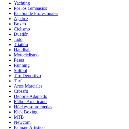
Yachting
Por los Gimnasios
Palabra de Profesionales
Ajedrez
Boxeo
Ciclismo
Duatlón
Judo
Triatlón
Handball
Motociclismo
Pesas
Running
Softbol
Tiro Deportivo
Turf
Artes Marciales
Crossfit
Deporte Adaptado
Fútbol Americano
Hóckey sobre ruedas
Kick Boxing
MTB
Newcom
Patinaje Artístico