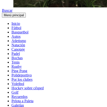
Buscar
Menú principal
Inicio
Fútbol
Basquetbol
Autos
Atletismo
Natación
Canotaje
Padel
Bochas
Tenis
Rugby
Ping Pong
Polideportivo
Por los clubes
Voleibol
Hockey sobre césped
Golf
Recuerdos
Pelota a Paleta
Galerías