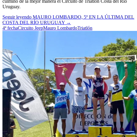
culminó de la mejor manera el Circuito de Triatlon Costa del Río
Uruguay.
Seguir leyendo
MAURO LOMBARDO, 5º EN LA ÚLTIMA DEL
COSTA DEL RÍO URUGUAY
→
4ª fecha
Circuito Jeep
Mauro Lombardo
Triatlón