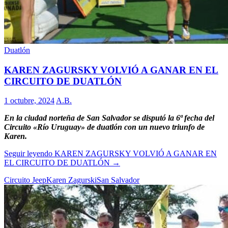
Duatlón
KAREN ZAGURSKY VOLVIÓ A GANAR EN EL
CIRCUITO DE DUATLÓN
1 octubre, 2024
A.B.
En la ciudad norteña de San Salvador se disputó la 6ª fecha del
Circuito «Río Uruguay» de duatlón con un nuevo triunfo de
Karen.
Seguir leyendo
KAREN ZAGURSKY VOLVIÓ A GANAR EN
EL CIRCUITO DE DUATLÓN
→
Circuito Jeep
Karen Zagurski
San Salvador