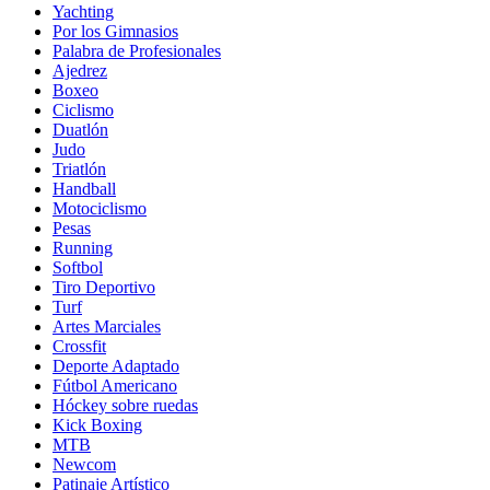
Yachting
Por los Gimnasios
Palabra de Profesionales
Ajedrez
Boxeo
Ciclismo
Duatlón
Judo
Triatlón
Handball
Motociclismo
Pesas
Running
Softbol
Tiro Deportivo
Turf
Artes Marciales
Crossfit
Deporte Adaptado
Fútbol Americano
Hóckey sobre ruedas
Kick Boxing
MTB
Newcom
Patinaje Artístico