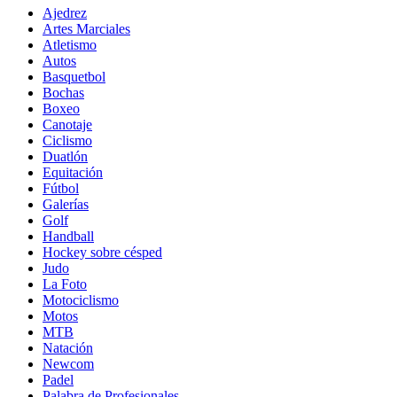
Ajedrez
Artes Marciales
Atletismo
Autos
Basquetbol
Bochas
Boxeo
Canotaje
Ciclismo
Duatlón
Equitación
Fútbol
Galerías
Golf
Handball
Hockey sobre césped
Judo
La Foto
Motociclismo
Motos
MTB
Natación
Newcom
Padel
Palabra de Profesionales