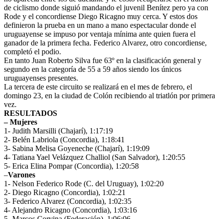
de ciclismo donde siguió mandando el juvenil Benítez pero ya con
Rode y el concordiense Diego Ricagno muy cerca. Y estos dos
definieron la prueba en un mano a mano espectacular donde el
uruguayense se impuso por ventaja mínima ante quien fuera el
ganador de la primera fecha. Federico Alvarez, otro concordiense,
completó el podio.
En tanto Juan Roberto Silva fue 63º en la clasificación general y
segundo en la categoría de 55 a 59 años siendo los únicos
uruguayenses presentes.
La tercera de este circuito se realizará en el mes de febrero, el
domingo 23, en la ciudad de Colón recibiendo al triatlón por primera
vez.
RESULTADOS
– Mujeres
1- Judith Marsilli (Chajarí), 1:17:19
2- Belén Labriola (Concordia), 1:18:41
3- Sabina Melisa Goyeneche (Chajarí), 1:19:09
4- Tatiana Yael Velázquez Challiol (San Salvador), 1:20:55
5- Erica Elina Pompar (Concordia), 1:20:58
–
Varones
1- Nelson Federico Rode (C. del Uruguay), 1:02:20
2- Diego Ricagno (Concordia), 1:02:21
3- Federico Alvarez (Concordia), 1:02:35
4- Alejandro Ricagno (Concordia), 1:03:16
5- Marcos Corvina (Federación), 1:06:06