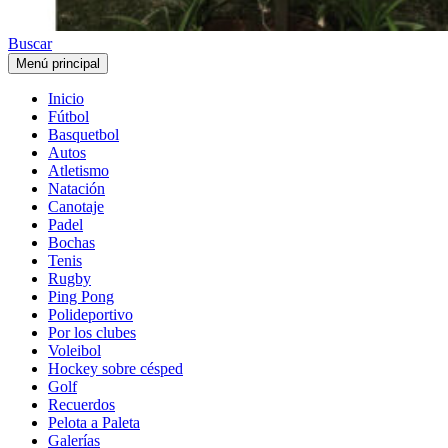
Buscar
Menú principal
Inicio
Fútbol
Basquetbol
Autos
Atletismo
Natación
Canotaje
Padel
Bochas
Tenis
Rugby
Ping Pong
Polideportivo
Por los clubes
Voleibol
Hockey sobre césped
Golf
Recuerdos
Pelota a Paleta
Galerías