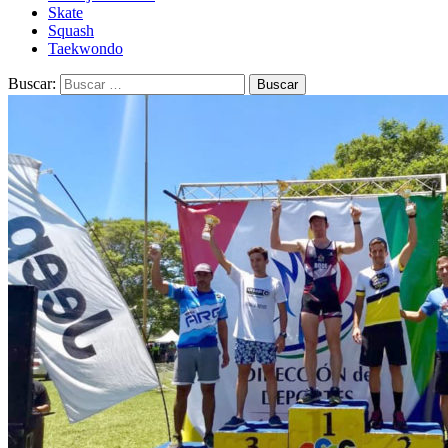
Skate
Squash
Taekwondo
Buscar: