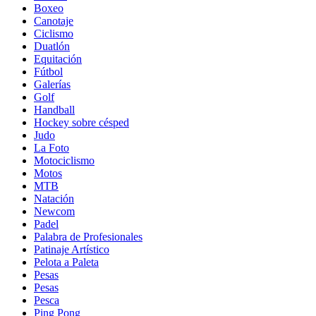
Boxeo
Canotaje
Ciclismo
Duatlón
Equitación
Fútbol
Galerías
Golf
Handball
Hockey sobre césped
Judo
La Foto
Motociclismo
Motos
MTB
Natación
Newcom
Padel
Palabra de Profesionales
Patinaje Artístico
Pelota a Paleta
Pesas
Pesas
Pesca
Ping Pong