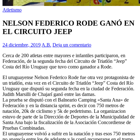
Atletismo
NELSON FEDERICO RODE GANÓ EN
EL CIRCUITO JEEP
24 diciembre, 2019
A.B.
Deja un comentario
Cerca de 200 atletas entre mayores e infantiles participaron, en
Federación, de la segunda fecha del Circuito de Triatlón “Jeep”
Costa del Río Uruguay que tuvo como ganador a Rode.
El uruguayense Nelson Federico Rode fue otra vez protagonista de
un triatlón, esta vez en el Circuito de Triatlón “Jeep” Costa del Río
Uruguay que disputó su segunda fecha en la ciudad de Federación.
Judith Marsilli de Chajarí ganó entre las damas.
La prueba se disputó con el Balneario Camping «Santa Ana» de
Federación y en la distancia sprint, es decir con 750 metros de
natación, 20k de ciclismo y 5k de pedetrismo. La organizacion
estuvo de parte de la Dirección de Deportes de la Municipalidad de
Santa Ana bajo la fiscalización de la Asociación Concordiense de
Pruebas Combinadas.
El uruguayense volvió a sufrir en la natación y tras esos 750 metros
no aparecía entre los de adelante y le costó recuperarse en el tramo