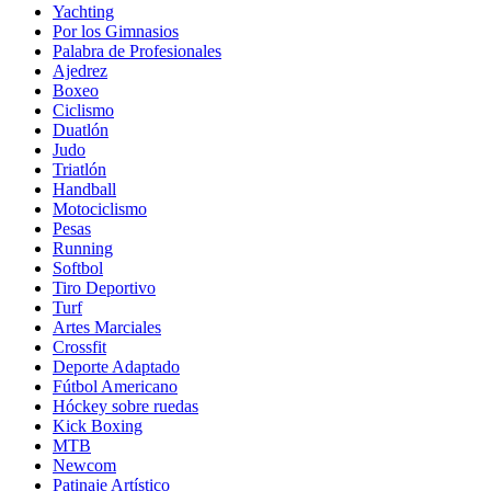
Yachting
Por los Gimnasios
Palabra de Profesionales
Ajedrez
Boxeo
Ciclismo
Duatlón
Judo
Triatlón
Handball
Motociclismo
Pesas
Running
Softbol
Tiro Deportivo
Turf
Artes Marciales
Crossfit
Deporte Adaptado
Fútbol Americano
Hóckey sobre ruedas
Kick Boxing
MTB
Newcom
Patinaje Artístico