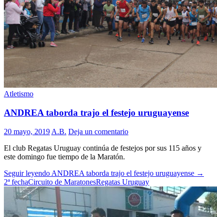
Atletismo
ANDREA taborda trajo el festejo uruguayense
20 mayo, 2019
A.B.
Deja un comentario
El club Regatas Uruguay continúa de festejos por sus 115 años y
este domingo fue tiempo de la Maratón.
Seguir leyendo
ANDREA taborda trajo el festejo uruguayense
→
2ª fecha
Circuito de Maratones
Regatas Uruguay