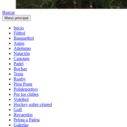
Buscar
Menú principal
Inicio
Fútbol
Basquetbol
Autos
Atletismo
Natación
Canotaje
Padel
Bochas
Tenis
Rugby
Ping Pong
Polideportivo
Por los clubes
Voleibol
Hockey sobre césped
Golf
Recuerdos
Pelota a Paleta
Galerías