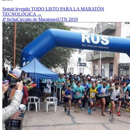
Seguir leyendo
TODO LISTO PARA LA MARATÓN
TECNOLÓGICA
→
4ª fecha
Circuito de Maratones
UTN 2019