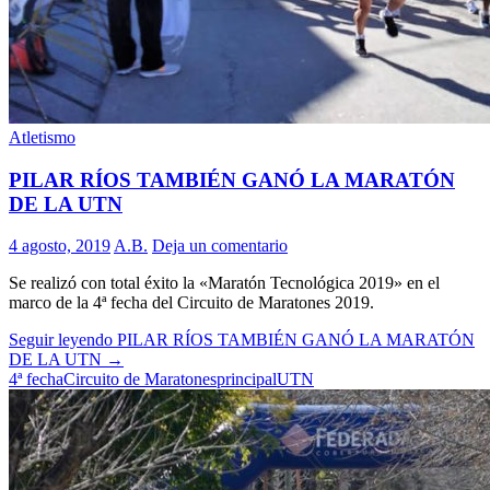
Atletismo
PILAR RÍOS TAMBIÉN GANÓ LA MARATÓN
DE LA UTN
4 agosto, 2019
A.B.
Deja un comentario
Se realizó con total éxito la «Maratón Tecnológica 2019» en el
marco de la 4ª fecha del Circuito de Maratones 2019.
Seguir leyendo
PILAR RÍOS TAMBIÉN GANÓ LA MARATÓN
DE LA UTN
→
4ª fecha
Circuito de Maratones
principal
UTN