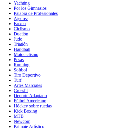
Yachting
Por los Gimnasios
Palabra de Profesionales
Ajedrez
Boxeo
Ciclismo
Duatlón
Judo
Triatlón
Handball
Motociclismo
Pesas
Running
Softbol
Tiro Deportivo
Turf
Artes Marciales
Crossfit
Deporte Adaptado
Fútbol Americano
Hóckey sobre ruedas
Kick Boxing
MTB
Newcom
Patinaje Artístico