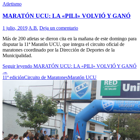
Atletismo
MARATÓN UCU: LA «PILI» VOLVIÓ Y GANÓ
1 julio, 2019
A.B.
Deja un comentario
Más de 200 atletas se dieron cita en la mañana de este domingo para
disputar la 11ª Maratón UCU, que integra el circuito oficial de
maratones coordinado por la Dirección de Deportes de la
Municipalidad.
Seguir leyendo
MARATÓN UCU: LA «PILI» VOLVIÓ Y GANÓ
→
11ª edición
Circuito de Maratones
Maratón UCU