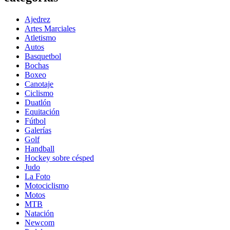
Ajedrez
Artes Marciales
Atletismo
Autos
Basquetbol
Bochas
Boxeo
Canotaje
Ciclismo
Duatlón
Equitación
Fútbol
Galerías
Golf
Handball
Hockey sobre césped
Judo
La Foto
Motociclismo
Motos
MTB
Natación
Newcom