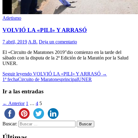
Atletismo
VOLVIÓ LA «PILI» Y ARRASÓ
7 abril, 2019
A.B.
Deja un comentario
El «Circuito de Maratones 2019″dio comienzo en la tarde del
sábado con la disputa de la 2ª Edición de la Maratón por la Salud
UNER.
Seguir leyendo
VOLVIÓ LA «PILI» Y ARRASÓ
→
1ª fecha
Circuito de Maratones
principal
UNER
Ir a las entradas
← Anterior
1
…
4
5
Buscar:
Últimas