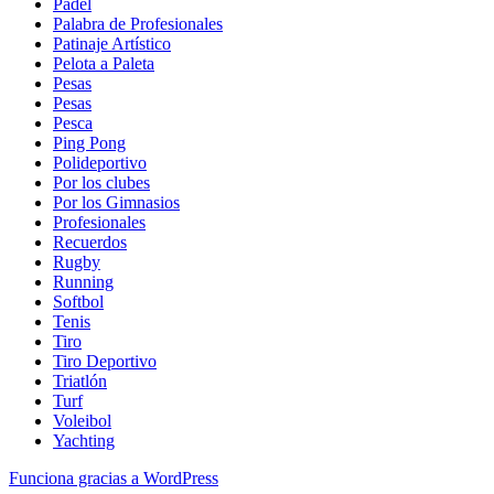
Padel
Palabra de Profesionales
Patinaje Artístico
Pelota a Paleta
Pesas
Pesas
Pesca
Ping Pong
Polideportivo
Por los clubes
Por los Gimnasios
Profesionales
Recuerdos
Rugby
Running
Softbol
Tenis
Tiro
Tiro Deportivo
Triatlón
Turf
Voleibol
Yachting
Funciona gracias a WordPress