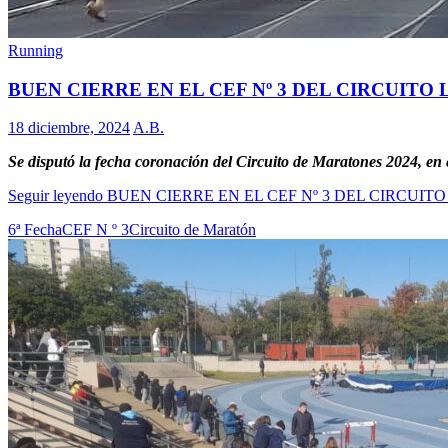
Running
BUEN CIERRE EN EL CEF Nº 3 DEL CIRCUITO
18 diciembre, 2024
A.B.
Se disputó la fecha coronación del Circuito de Maratones 2024, en
Seguir leyendo
BUEN CIERRE EN EL CEF Nº 3 DEL CIRCUIT
6ª Fecha
CEF N º 3
Circuito de Maratón