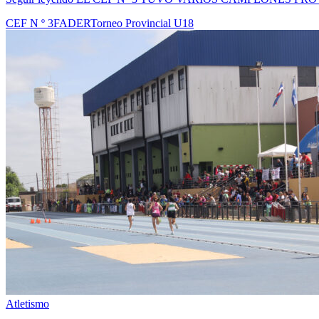
CEF N º 3
FADER
Torneo Provincial U18
Atletismo