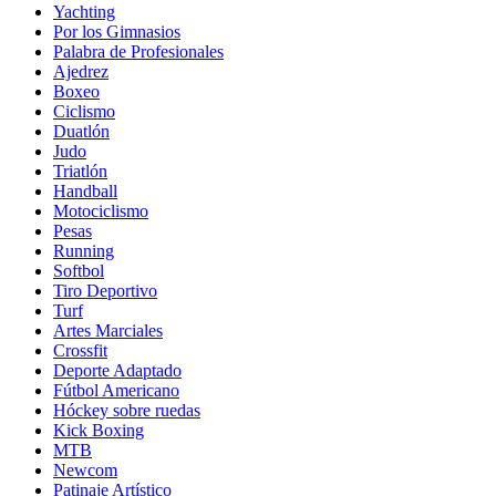
Yachting
Por los Gimnasios
Palabra de Profesionales
Ajedrez
Boxeo
Ciclismo
Duatlón
Judo
Triatlón
Handball
Motociclismo
Pesas
Running
Softbol
Tiro Deportivo
Turf
Artes Marciales
Crossfit
Deporte Adaptado
Fútbol Americano
Hóckey sobre ruedas
Kick Boxing
MTB
Newcom
Patinaje Artístico