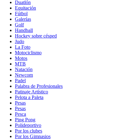
Duatlón
Equitación
Fútbol
Galerías
Golf
Handball
Hockey sobre césped
Judo
La Foto
Motociclismo
Motos
MTB
Natación
Newcom
Padel
Palabra de Profesionales
Patinaje Artístico
Pelota a Paleta
Pesas
Pesas
Pesca
Ping Pong
Polideportivo
Por los clubes
Por los Gimnasios