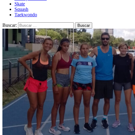
Skate
Squash
Taekwondo
Buscar: