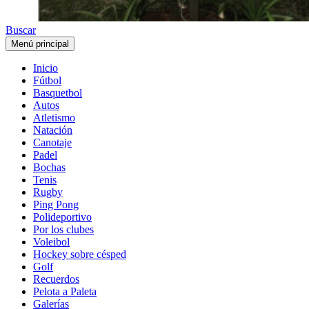
Buscar
Menú principal
Inicio
Fútbol
Basquetbol
Autos
Atletismo
Natación
Canotaje
Padel
Bochas
Tenis
Rugby
Ping Pong
Polideportivo
Por los clubes
Voleibol
Hockey sobre césped
Golf
Recuerdos
Pelota a Paleta
Galerías