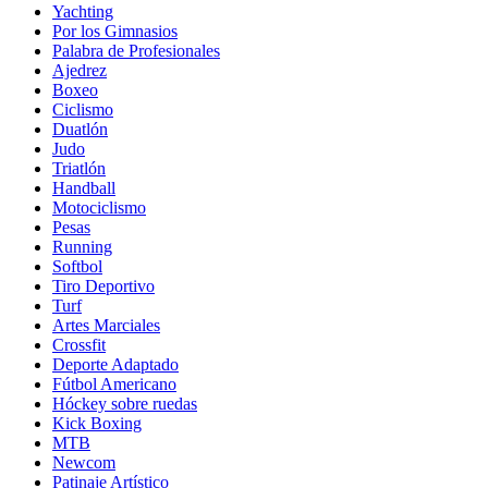
Yachting
Por los Gimnasios
Palabra de Profesionales
Ajedrez
Boxeo
Ciclismo
Duatlón
Judo
Triatlón
Handball
Motociclismo
Pesas
Running
Softbol
Tiro Deportivo
Turf
Artes Marciales
Crossfit
Deporte Adaptado
Fútbol Americano
Hóckey sobre ruedas
Kick Boxing
MTB
Newcom
Patinaje Artístico