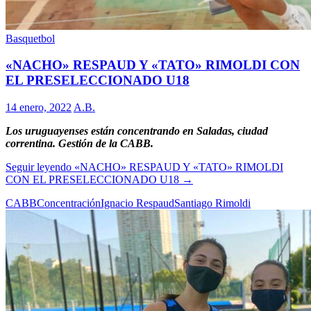
Basquetbol
«NACHO» RESPAUD Y «TATO» RIMOLDI CON
EL PRESELECCIONADO U18
14 enero, 2022
A.B.
Los uruguayenses están concentrando en Saladas, ciudad
correntina. Gestión de la CABB.
Seguir leyendo
«NACHO» RESPAUD Y «TATO» RIMOLDI
CON EL PRESELECCIONADO U18
→
CABB
Concentración
Ignacio Respaud
Santiago Rimoldi