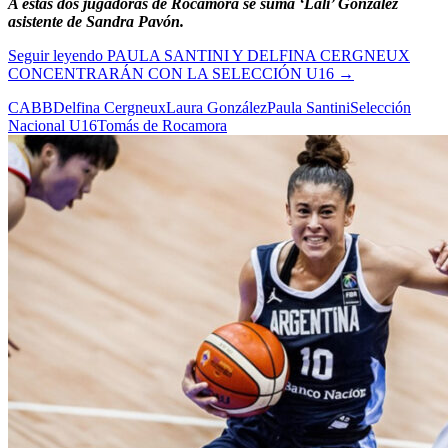
A estas dos jugadoras de Rocamora se suma ‘Lali’ González
asistente de Sandra Pavón.
Seguir leyendo
PAULA SANTINI Y DELFINA CERGNEUX
CONCENTRARÁN CON LA SELECCIÓN U16
→
CABB
Delfina Cergneux
Laura González
Paula Santini
Selección
Nacional U16
Tomás de Rocamora