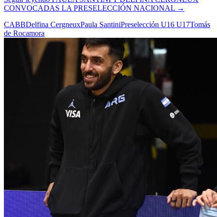
CONVOCADAS LA PRESELECCIÓN NACIONAL
→
CABB
Delfina Cergneux
Paula Santini
Preselección U16 U17
Tomás
de Rocamora