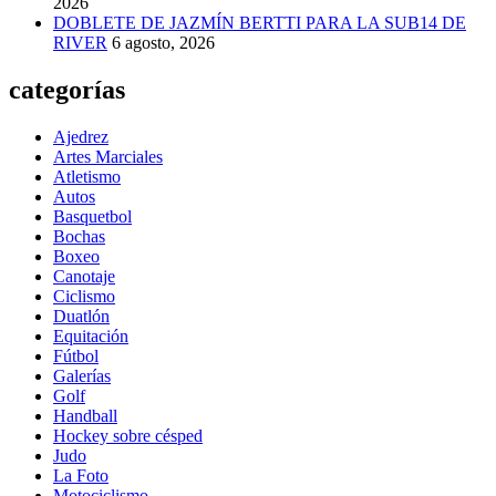
2026
DOBLETE DE JAZMÍN BERTTI PARA LA SUB14 DE
RIVER
6 agosto, 2026
categorías
Ajedrez
Artes Marciales
Atletismo
Autos
Basquetbol
Bochas
Boxeo
Canotaje
Ciclismo
Duatlón
Equitación
Fútbol
Galerías
Golf
Handball
Hockey sobre césped
Judo
La Foto
Motociclismo