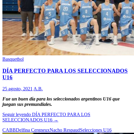
Basquetbol
DÍA PERFECTO PARA LOS SELECCIONADOS
U16
25 agosto, 2021
A.B.
Fue un buen día para los seleccionados argentinos U16 que
juegan sus premundiales.
Seguir leyendo
DÍA PERFECTO PARA LOS
SELECCIONADOS U16
→
CABB
Delfina Cergneux
Nacho Respaud
Selecciones U16