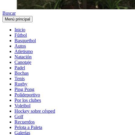
Buscar
Menú principal
Inicio
Fútbol
Basquetbol
Autos
Atletismo
Natación
Canotaje
Padel
Bochas
Tenis
Rugby
Ping Pong
Polideportivo
Por los clubes
Voleibol
Hockey sobre césped
Golf
Recuerdos
Pelota a Paleta
Galerías