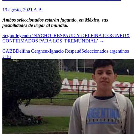
19 agosto, 2021
A.B.
Ambos seleccionados estarán jugando, en México, sus
posibilidades de llegar al mundial.
Seguir leyendo
‘NACHO’ RESPAUD Y DELFINA CERGNEUX
CONFIRMADOS PARA LOS ‘PREMUNDIAL’
→
CABB
Delfina Cergneux
Ignacio Respaud
Seleccionados argentinos
U16