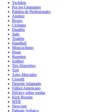
Yachting
Por los Gimnasios
Palabra de Profesionales
Ajedrez
Boxeo
Ciclismo
Duatlón
Judo
Triatlón
Handball
Motociclismo
Pesas
Running
Softbol
Tiro Deportivo
Turf
Artes Marciales
Crossfit
Deporte Adaptado
Fútbol Americano
Hóckey sobre ruedas
Kick Boxing
MTB
Newcom
Patinaje Artístico