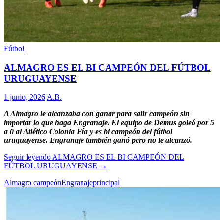
Fútbol
ALMAGRO ES EL BI CAMPEÓN DEL FÚTBOL
URUGUAYENSE
1 junio, 2026
A.B.
A Almagro le alcanzaba con ganar para salir campeón sin
importar lo que haga Engranaje. El equipo de Demus goleó por 5
a 0 al Atlético Colonia Eía y es bi campeón del fútbol
uruguayense. Engranaje también ganó pero no le alcanzó.
Seguir leyendo
ALMAGRO ES EL BI CAMPEÓN DEL
FÚTBOL URUGUAYENSE
→
Almagro campeón
Engranaje
principal