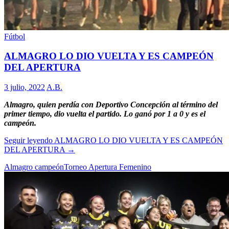
Fútbol
ALMAGRO LO DIO VUELTA Y ES CAMPEÓN
DEL APERTURA
3 julio, 2022
A.B.
Almagro, quien perdía con Deportivo Concepción al término del
primer tiempo, dio vuelta el partido. Lo ganó por 1 a 0 y es el
campeón.
Seguir leyendo
ALMAGRO LO DIO VUELTA Y ES CAMPEÓN
DEL APERTURA
→
Almagro campeón
Torneo Apertura Femenino