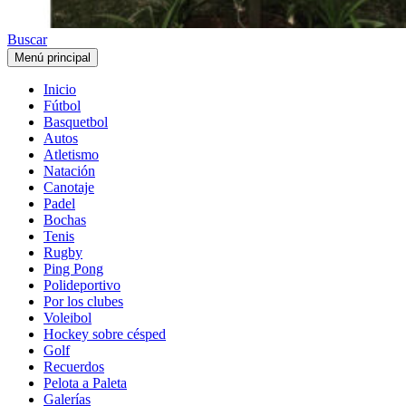
Buscar
Menú principal
Inicio
Fútbol
Basquetbol
Autos
Atletismo
Natación
Canotaje
Padel
Bochas
Tenis
Rugby
Ping Pong
Polideportivo
Por los clubes
Voleibol
Hockey sobre césped
Golf
Recuerdos
Pelota a Paleta
Galerías