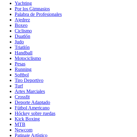
Yachting
Por los Gimnasios
Palabra de Profesionales
Ajedrez
Boxeo
Ciclismo
Duatlón
Judo
Triatlón
Handball
Motociclismo
Pesas
Running
Softbol
Tiro Deportivo
Turf
Artes Marciales
Crossfit
Deporte Adaptado
Fútbol Americano
Hóckey sobre ruedas
Kick Boxing
MTB
Newcom
Patinaje Artístico