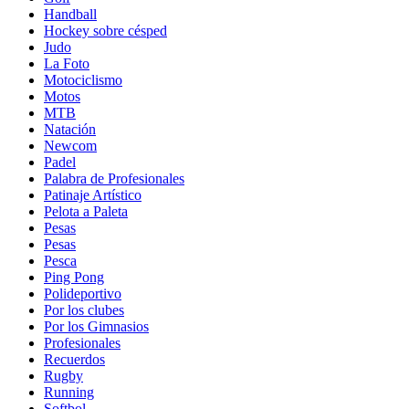
Handball
Hockey sobre césped
Judo
La Foto
Motociclismo
Motos
MTB
Natación
Newcom
Padel
Palabra de Profesionales
Patinaje Artístico
Pelota a Paleta
Pesas
Pesas
Pesca
Ping Pong
Polideportivo
Por los clubes
Por los Gimnasios
Profesionales
Recuerdos
Rugby
Running
Softbol