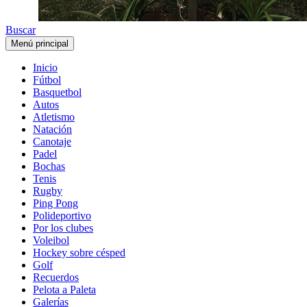
Buscar
Menú principal
Inicio
Fútbol
Basquetbol
Autos
Atletismo
Natación
Canotaje
Padel
Bochas
Tenis
Rugby
Ping Pong
Polideportivo
Por los clubes
Voleibol
Hockey sobre césped
Golf
Recuerdos
Pelota a Paleta
Galerías