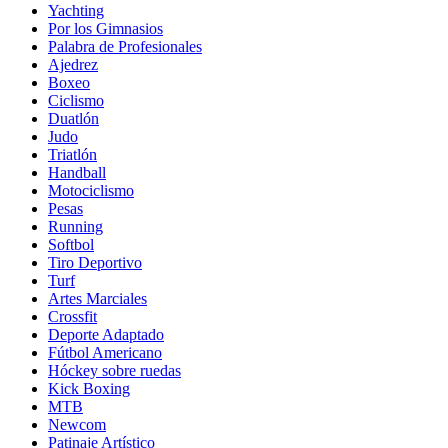
Yachting
Por los Gimnasios
Palabra de Profesionales
Ajedrez
Boxeo
Ciclismo
Duatlón
Judo
Triatlón
Handball
Motociclismo
Pesas
Running
Softbol
Tiro Deportivo
Turf
Artes Marciales
Crossfit
Deporte Adaptado
Fútbol Americano
Hóckey sobre ruedas
Kick Boxing
MTB
Newcom
Patinaje Artístico