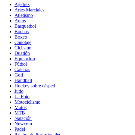
Ajedrez
Artes Marciales
Atletismo
Autos
Basquetbol
Bochas
Boxeo
Canotaje
Ciclismo
Duatlón
Equitación
Fútbol
Galerías
Golf
Handball
Hockey sobre césped
Judo
La Foto
Motociclismo
Motos
MTB
Natación
Newcom
Padel
Palabra de Profesionales