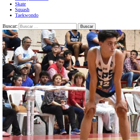
Skate
Squash
Taekwondo
Buscar: