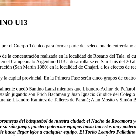
INO U13
or el Cuerpo Técnico para formar parte del seleccionado entrerriano de
de la concentración realizada en la localidad de Rosario del Tala, el c
a en el Campeonato Argentino U13 a desarrollarse en San Luis del 20 al
ración (San Martin 1880) en la localidad de Chajarí, a los efectos de r
y la capital provincial. En la Primera Fase serán cinco grupos de cuatro
nalmente quedó Santino Lanzi mientras que Lisandro Achur, de Peñarol d
tarán jugando son Erich Bachman y Juan Ignacio Giudice del Colegio 
raná; Lisandro Ramírez de Talleres de Paraná; Alan Mostto y Simón 
 promesas del básquetbol de nuestra ciudad; el Nacho de Rocamora 
 su sólo juego, pueden potenciar equipos hasta hacerlos muy poderos
de hacer llegar lejos a cualquier equipo. El Torito Leandro Palladin