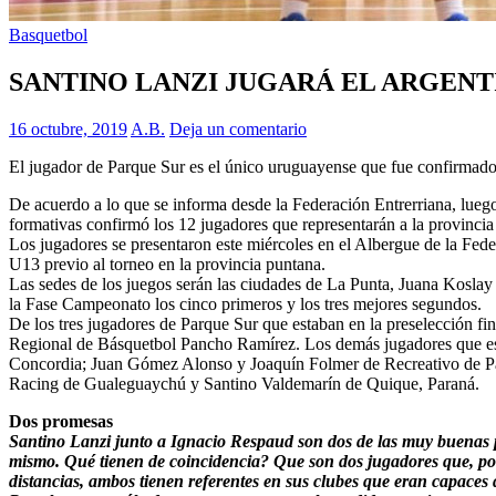
Basquetbol
SANTINO LANZI JUGARÁ EL ARGENT
16 octubre, 2019
A.B.
Deja un comentario
El jugador de Parque Sur es el único uruguayense que fue confirmado p
De acuerdo a lo que se informa desde la Federación Entrerriana, luego 
formativas confirmó los 12 jugadores que representarán a la provinci
Los jugadores se presentaron este miércoles en el Albergue de la Fede
U13 previo al torneo en la provincia puntana.
Las sedes de los juegos serán las ciudades de La Punta, Juana Koslay 
la Fase Campeonato los cinco primeros y los tres mejores segundos.
De los tres jugadores de Parque Sur que estaban en la preselección fi
Regional de Básquetbol Pancho Ramírez. Los demás jugadores que es
Concordia; Juan Gómez Alonso y Joaquín Folmer de Recreativo de Pa
Racing de Gualeguaychú y Santino Valdemarín de Quique, Paraná.
Dos promesas
Santino Lanzi junto a Ignacio Respaud son dos de las muy buenas
mismo. Qué tienen de coincidencia? Que son dos jugadores que, por
distancias, ambos tienen referentes en sus clubes que eran capaces 