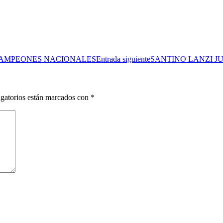
CAMPEONES NACIONALES
Entrada siguiente
SANTINO LANZI J
gatorios están marcados con
*