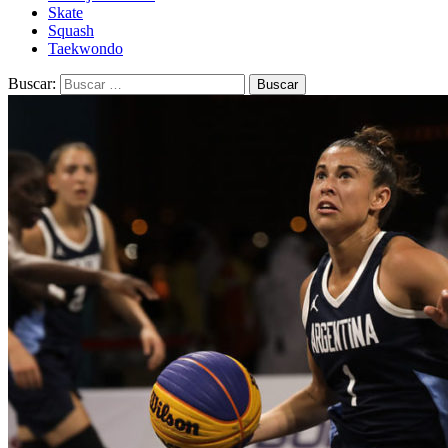
Skate
Squash
Taekwondo
Buscar: