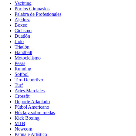
Yachting
Por los Gimnasios
Palabra de Profesionales
Ajedrez
Boxeo
Ciclismo
Duatlón
Judo
Triatlón
Handball
Motociclismo
Pesas
Running
Softbol
Tiro Deportivo
Turf
Artes Marciales
Crossfit
Deporte Adaptado
Fútbol Americano
Hóckey sobre ruedas
Kick Boxing
MTB
Newcom
Patinaje Artístico