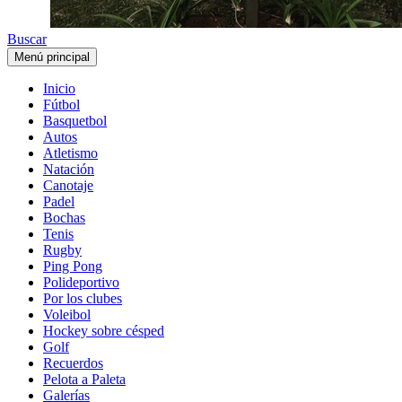
Buscar
Menú principal
Inicio
Fútbol
Basquetbol
Autos
Atletismo
Natación
Canotaje
Padel
Bochas
Tenis
Rugby
Ping Pong
Polideportivo
Por los clubes
Voleibol
Hockey sobre césped
Golf
Recuerdos
Pelota a Paleta
Galerías