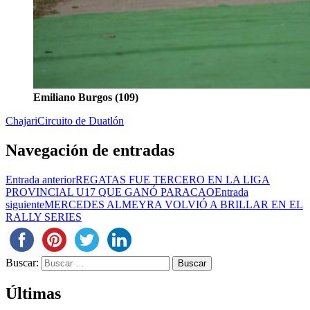
Emiliano Burgos (109)
Chajari
Circuito de Duatlón
Navegación de entradas
Entrada anterior
REGATAS FUE TERCERO EN LA LIGA
PROVINCIAL U17 QUE GANÓ PARACAO
Entrada
siguiente
MERCEDES ALMEYRA VOLVIÓ A BRILLAR EN EL
RALLY SERIES
Buscar:
Últimas