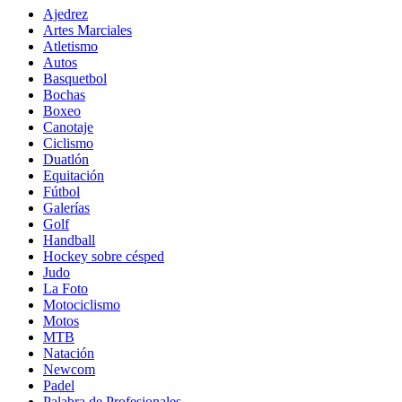
Ajedrez
Artes Marciales
Atletismo
Autos
Basquetbol
Bochas
Boxeo
Canotaje
Ciclismo
Duatlón
Equitación
Fútbol
Galerías
Golf
Handball
Hockey sobre césped
Judo
La Foto
Motociclismo
Motos
MTB
Natación
Newcom
Padel
Palabra de Profesionales