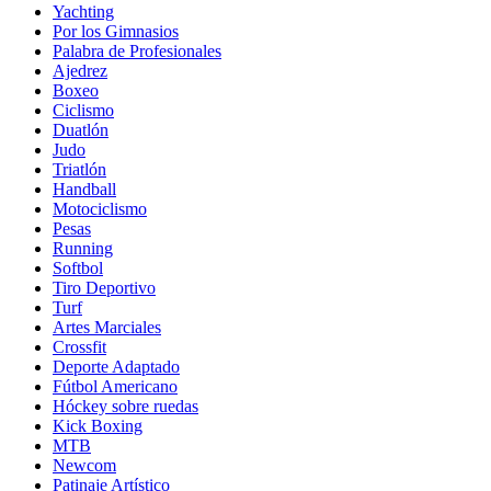
Yachting
Por los Gimnasios
Palabra de Profesionales
Ajedrez
Boxeo
Ciclismo
Duatlón
Judo
Triatlón
Handball
Motociclismo
Pesas
Running
Softbol
Tiro Deportivo
Turf
Artes Marciales
Crossfit
Deporte Adaptado
Fútbol Americano
Hóckey sobre ruedas
Kick Boxing
MTB
Newcom
Patinaje Artístico