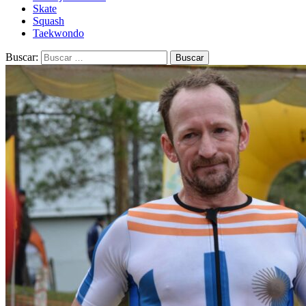
Skate
Squash
Taekwondo
Buscar: