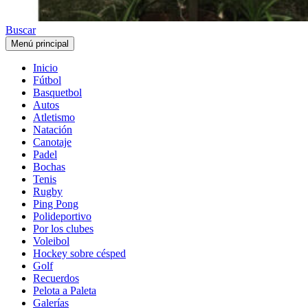
Buscar
Menú principal
Inicio
Fútbol
Basquetbol
Autos
Atletismo
Natación
Canotaje
Padel
Bochas
Tenis
Rugby
Ping Pong
Polideportivo
Por los clubes
Voleibol
Hockey sobre césped
Golf
Recuerdos
Pelota a Paleta
Galerías