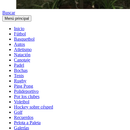
Buscar
Menú principal
Inicio
Fútbol
Basquetbol
Autos
Atletismo
Natación
Canotaje
Padel
Bochas
Tenis
Rugby
Ping Pong
Polideportivo
Por los clubes
Voleibol
Hockey sobre césped
Golf
Recuerdos
Pelota a Paleta
Galerías