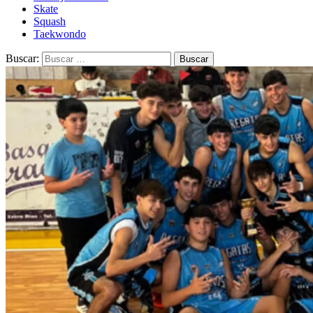
Skate
Squash
Taekwondo
Buscar: