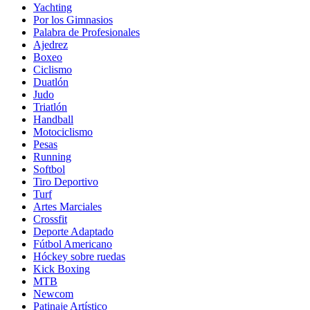
Yachting
Por los Gimnasios
Palabra de Profesionales
Ajedrez
Boxeo
Ciclismo
Duatlón
Judo
Triatlón
Handball
Motociclismo
Pesas
Running
Softbol
Tiro Deportivo
Turf
Artes Marciales
Crossfit
Deporte Adaptado
Fútbol Americano
Hóckey sobre ruedas
Kick Boxing
MTB
Newcom
Patinaje Artístico