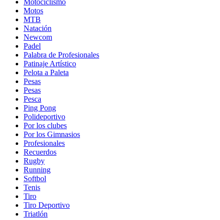
Motociclismo
Motos
MTB
Natación
Newcom
Padel
Palabra de Profesionales
Patinaje Artístico
Pelota a Paleta
Pesas
Pesas
Pesca
Ping Pong
Polideportivo
Por los clubes
Por los Gimnasios
Profesionales
Recuerdos
Rugby
Running
Softbol
Tenis
Tiro
Tiro Deportivo
Triatlón