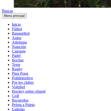
Buscar
Menú principal
Inicio
Fútbol
Basquetbol
Autos
Atletismo
Natación
Canotaje
Padel
Bochas
Tenis
Rugby
Ping Pong
Polideportivo
Por los clubes
Voleibol
Hockey sobre césped
Golf
Recuerdos
Pelota a Paleta
Galerías