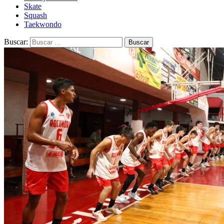
Skate
Squash
Taekwondo
Buscar: