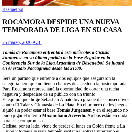
Basquetbol
ROCAMORA DESPIDE UNA NUEVA
TEMPORADA DE LIGA EN SU CASA
25 marzo, 2026
A.B.
Tomás de Rocamora enfrentará este miércoles a Ciclista
Juninense en su último partido de la Fase Regular en la
Conferencia Sur de la Liga Argentina de Básquetbol. Se jugará
en el estadio Paccagnella desde las 21:00.
Será un partido que enfrente a dos equipos que aseguraron la
categoría pero que no tienen chances de acceder a la postemporada.
Para Rocamora representará la oportunidad de cortar una racha
negativa y despedirse de su público con un triunfo.
El equipo que dirige Sebastián Amato tuvo gira de días consecutivos
contra El Talar y Gimnasia de La Plata. En el primero de los juegos
siguió sin poder estar el base
Tomás Jurgensen
y en el segundo no
pudo jugar el interno
Maximiliano Acevedo
. Ambos están en duda
para este compromiso.
Ciclista, por su lado, viene de perder el lunes en Colón frente a La
Unión y todavía le resta también visitar a Central Entrerriano el