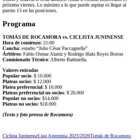
próximo viernes. Lo máximo a lo que puede aspirar es llegar al
puesto 13 en las posiciones.
Programa
TOMÁS DE ROCAMORA vs. CICLISTA JUNINENSE
Hora de comienzo
: 21:00
Cancha
: estadio “Julio César Paccagnella”
Árbitros
: Fabio Osmar Alaniz y Rodrigo Iñaki Reyes Borras
Comisionado Técnico
: Alberto Battistella.
Valores entradas
Popular socio
: $ 10.000
Plateas socios
: $ 12.000
Platea preferencial
: $ 16.000
Plateas preferencial no socios
: $ 20.000
Popular no socios
: $14.000
Plateas no socios
: $18.000
(Texto y foto prensa de Rocamora)
Ciclista Juninense
Liga Argentina 2025/2026
Tomás de Rocamora