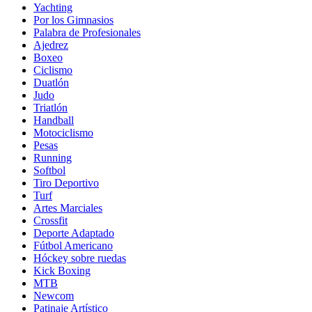
Yachting
Por los Gimnasios
Palabra de Profesionales
Ajedrez
Boxeo
Ciclismo
Duatlón
Judo
Triatlón
Handball
Motociclismo
Pesas
Running
Softbol
Tiro Deportivo
Turf
Artes Marciales
Crossfit
Deporte Adaptado
Fútbol Americano
Hóckey sobre ruedas
Kick Boxing
MTB
Newcom
Patinaje Artístico