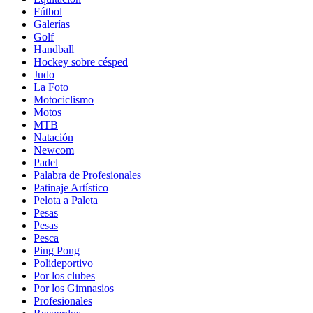
Fútbol
Galerías
Golf
Handball
Hockey sobre césped
Judo
La Foto
Motociclismo
Motos
MTB
Natación
Newcom
Padel
Palabra de Profesionales
Patinaje Artístico
Pelota a Paleta
Pesas
Pesas
Pesca
Ping Pong
Polideportivo
Por los clubes
Por los Gimnasios
Profesionales