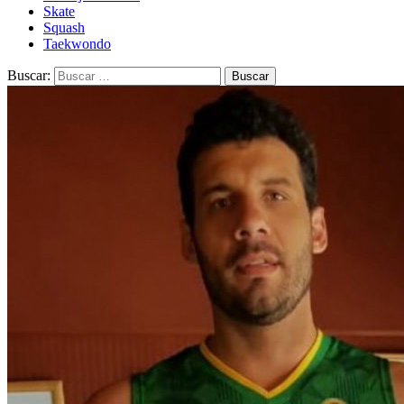
Skate
Squash
Taekwondo
Buscar: