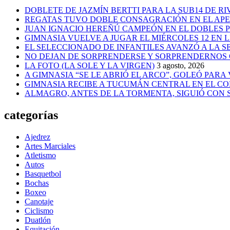
DOBLETE DE JAZMÍN BERTTI PARA LA SUB14 DE RI
REGATAS TUVO DOBLE CONSAGRACIÓN EN EL AP
JUAN IGNACIO HEREÑÚ CAMPEÓN EN EL DOBLES
GIMNASIA VUELVE A JUGAR EL MIÉRCOLES 12 EN 
EL SELECCIONADO DE INFANTILES AVANZÓ A LA 
NO DEJAN DE SORPRENDERSE Y SORPRENDERNOS
LA FOTO (LA SOLE Y LA VIRGEN)
3 agosto, 2026
A GIMNASIA “SE LE ABRIÓ EL ARCO”, GOLEÓ PARA
GIMNASIA RECIBE A TUCUMÁN CENTRAL EN EL CO
ALMAGRO, ANTES DE LA TORMENTA, SIGUIÓ CON
categorías
Ajedrez
Artes Marciales
Atletismo
Autos
Basquetbol
Bochas
Boxeo
Canotaje
Ciclismo
Duatlón
Equitación