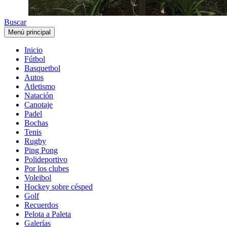
Buscar
Menú principal
Inicio
Fútbol
Basquetbol
Autos
Atletismo
Natación
Canotaje
Padel
Bochas
Tenis
Rugby
Ping Pong
Polideportivo
Por los clubes
Voleibol
Hockey sobre césped
Golf
Recuerdos
Pelota a Paleta
Galerías