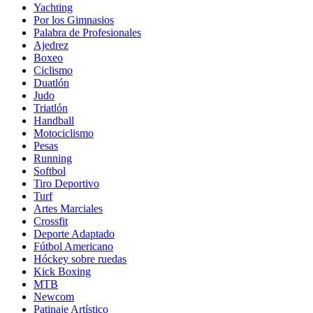
Yachting
Por los Gimnasios
Palabra de Profesionales
Ajedrez
Boxeo
Ciclismo
Duatlón
Judo
Triatlón
Handball
Motociclismo
Pesas
Running
Softbol
Tiro Deportivo
Turf
Artes Marciales
Crossfit
Deporte Adaptado
Fútbol Americano
Hóckey sobre ruedas
Kick Boxing
MTB
Newcom
Patinaje Artístico