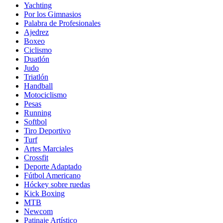
Yachting
Por los Gimnasios
Palabra de Profesionales
Ajedrez
Boxeo
Ciclismo
Duatlón
Judo
Triatlón
Handball
Motociclismo
Pesas
Running
Softbol
Tiro Deportivo
Turf
Artes Marciales
Crossfit
Deporte Adaptado
Fútbol Americano
Hóckey sobre ruedas
Kick Boxing
MTB
Newcom
Patinaje Artístico