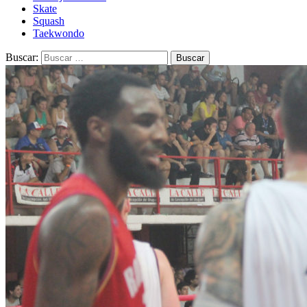
Skate
Squash
Taekwondo
Buscar: