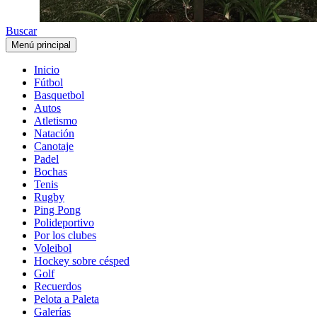
Buscar
Menú principal
Inicio
Fútbol
Basquetbol
Autos
Atletismo
Natación
Canotaje
Padel
Bochas
Tenis
Rugby
Ping Pong
Polideportivo
Por los clubes
Voleibol
Hockey sobre césped
Golf
Recuerdos
Pelota a Paleta
Galerías