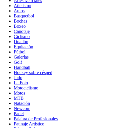
Artes Marciales
Atletismo
Autos
Basquetbol
Bochas
Boxeo
Canotaje
Ciclismo
Duatlón
Equitación
Fútbol
Galerías
Golf
Handball
Hockey sobre césped
Judo
La Foto
Motociclismo
Motos
MTB
Natación
Newcom
Padel
Palabra de Profesionales
Patinaje Artístico