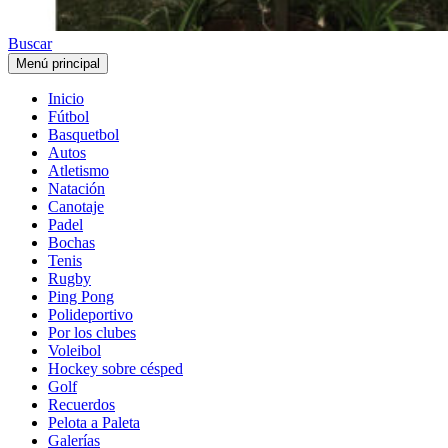
Buscar
Menú principal
Inicio
Fútbol
Basquetbol
Autos
Atletismo
Natación
Canotaje
Padel
Bochas
Tenis
Rugby
Ping Pong
Polideportivo
Por los clubes
Voleibol
Hockey sobre césped
Golf
Recuerdos
Pelota a Paleta
Galerías