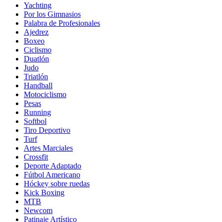
Yachting
Por los Gimnasios
Palabra de Profesionales
Ajedrez
Boxeo
Ciclismo
Duatlón
Judo
Triatlón
Handball
Motociclismo
Pesas
Running
Softbol
Tiro Deportivo
Turf
Artes Marciales
Crossfit
Deporte Adaptado
Fútbol Americano
Hóckey sobre ruedas
Kick Boxing
MTB
Newcom
Patinaje Artístico