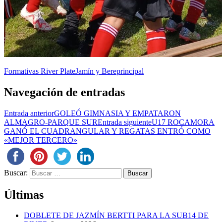
Formativas River Plate
Jamín y Bere
principal
Navegación de entradas
Entrada anterior
GOLEÓ GIMNASIA Y EMPATARON
ALMAGRO-PARQUE SUR
Entrada siguiente
U17 ROCAMORA
GANÓ EL CUADRANGULAR Y REGATAS ENTRÓ COMO
«MEJOR TERCERO»
Buscar:
Últimas
DOBLETE DE JAZMÍN BERTTI PARA LA SUB14 DE