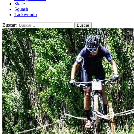
Skate
Squash
Taekwondo
Buscar: