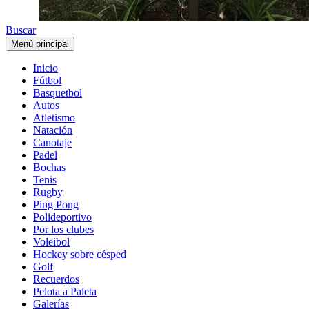
Buscar
Menú principal
Inicio
Fútbol
Basquetbol
Autos
Atletismo
Natación
Canotaje
Padel
Bochas
Tenis
Rugby
Ping Pong
Polideportivo
Por los clubes
Voleibol
Hockey sobre césped
Golf
Recuerdos
Pelota a Paleta
Galerías