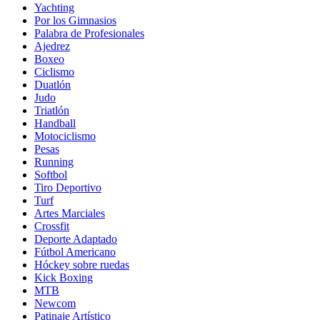
Yachting
Por los Gimnasios
Palabra de Profesionales
Ajedrez
Boxeo
Ciclismo
Duatlón
Judo
Triatlón
Handball
Motociclismo
Pesas
Running
Softbol
Tiro Deportivo
Turf
Artes Marciales
Crossfit
Deporte Adaptado
Fútbol Americano
Hóckey sobre ruedas
Kick Boxing
MTB
Newcom
Patinaje Artístico