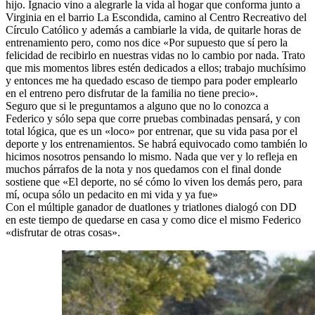
hijo. Ignacio vino a alegrarle la vida al hogar que conforma junto a
Virginia en el barrio La Escondida, camino al Centro Recreativo del
Círculo Católico y además a cambiarle la vida, de quitarle horas de
entrenamiento pero, como nos dice «Por supuesto que sí pero la
felicidad de recibirlo en nuestras vidas no lo cambio por nada. Trato
que mis momentos libres estén dedicados a ellos; trabajo muchísimo
y entonces me ha quedado escaso de tiempo para poder emplearlo
en el entreno pero disfrutar de la familia no tiene precio».
Seguro que si le preguntamos a alguno que no lo conozca a
Federico y sólo sepa que corre pruebas combinadas pensará, y con
total lógica, que es un «loco» por entrenar, que su vida pasa por el
deporte y los entrenamientos. Se habrá equivocado como también lo
hicimos nosotros pensando lo mismo. Nada que ver y lo refleja en
muchos párrafos de la nota y nos quedamos con el final donde
sostiene que «El deporte, no sé cómo lo viven los demás pero, para
mí, ocupa sólo un pedacito en mi vida y ya fue»
Con el múltiple ganador de duatlones y triatlones dialogó con DD
en este tiempo de quedarse en casa y como dice el mismo Federico
«disfrutar de otras cosas».