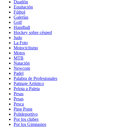
Duatlón
Equitación
Fútbol
Galerías
Golf
Handball
Hockey sobre césped
Judo
La Foto
Motociclismo
Motos
MTB
Natación
Newcom
Padel
Palabra de Profesionales
Patinaje Artístico
Pelota a Paleta
Pesas
Pesas
Pesca
Ping Pong
Polideportivo
Por los clubes
Por los Gimnasios