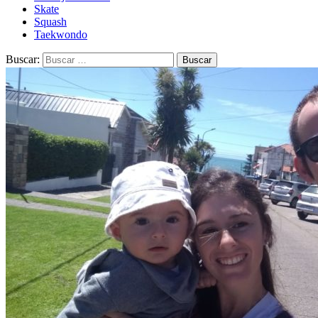
Skate
Squash
Taekwondo
Buscar: