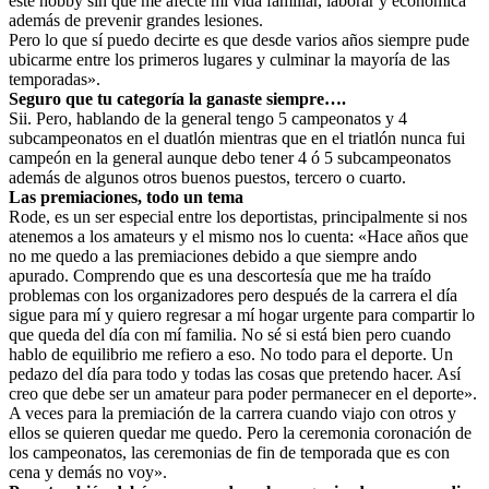
este hobby sin que me afecte mí vida familiar, laborar y económica
además de prevenir grandes lesiones.
Pero lo que sí puedo decirte es que desde varios años siempre pude
ubicarme entre los primeros lugares y culminar la mayoría de las
temporadas».
Seguro que tu categoría la ganaste siempre….
Sii. Pero, hablando de la general tengo 5 campeonatos y 4
subcampeonatos en el duatlón mientras que en el triatlón nunca fui
campeón en la general aunque debo tener 4 ó 5 subcampeonatos
además de algunos otros buenos puestos, tercero o cuarto.
Las premiaciones, todo un tema
Rode, es un ser especial entre los deportistas, principalmente si nos
atenemos a los amateurs y el mismo nos lo cuenta: «Hace años que
no me quedo a las premiaciones debido a que siempre ando
apurado. Comprendo que es una descortesía que me ha traído
problemas con los organizadores pero después de la carrera el día
sigue para mí y quiero regresar a mí hogar urgente para compartir lo
que queda del día con mí familia. No sé si está bien pero cuando
hablo de equilibrio me refiero a eso. No todo para el deporte. Un
pedazo del día para todo y todas las cosas que pretendo hacer. Así
creo que debe ser un amateur para poder permanecer en el deporte».
A veces para la premiación de la carrera cuando viajo con otros y
ellos se quieren quedar me quedo. Pero la ceremonia coronación de
los campeonatos, las ceremonias de fin de temporada que es con
cena y demás no voy».