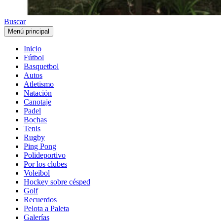
Buscar
Menú principal
Inicio
Fútbol
Basquetbol
Autos
Atletismo
Natación
Canotaje
Padel
Bochas
Tenis
Rugby
Ping Pong
Polideportivo
Por los clubes
Voleibol
Hockey sobre césped
Golf
Recuerdos
Pelota a Paleta
Galerías