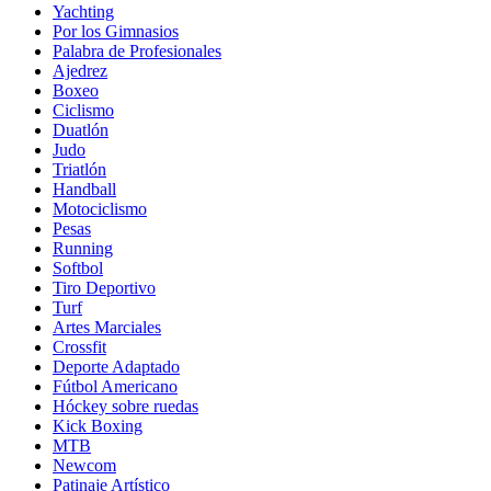
Yachting
Por los Gimnasios
Palabra de Profesionales
Ajedrez
Boxeo
Ciclismo
Duatlón
Judo
Triatlón
Handball
Motociclismo
Pesas
Running
Softbol
Tiro Deportivo
Turf
Artes Marciales
Crossfit
Deporte Adaptado
Fútbol Americano
Hóckey sobre ruedas
Kick Boxing
MTB
Newcom
Patinaje Artístico