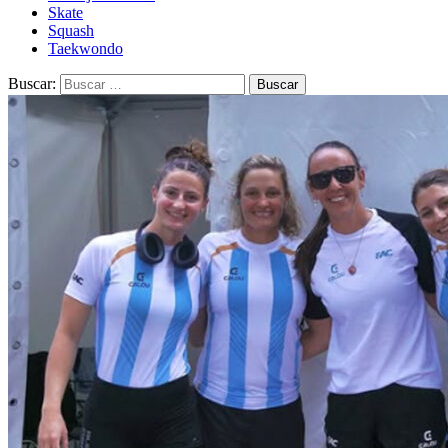
Skate
Squash
Taekwondo
Buscar: