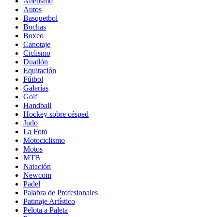
Atletismo
Autos
Basquetbol
Bochas
Boxeo
Canotaje
Ciclismo
Duatlón
Equitación
Fútbol
Galerías
Golf
Handball
Hockey sobre césped
Judo
La Foto
Motociclismo
Motos
MTB
Natación
Newcom
Padel
Palabra de Profesionales
Patinaje Artístico
Pelota a Paleta