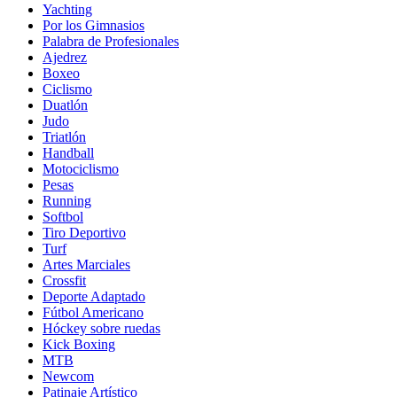
Yachting
Por los Gimnasios
Palabra de Profesionales
Ajedrez
Boxeo
Ciclismo
Duatlón
Judo
Triatlón
Handball
Motociclismo
Pesas
Running
Softbol
Tiro Deportivo
Turf
Artes Marciales
Crossfit
Deporte Adaptado
Fútbol Americano
Hóckey sobre ruedas
Kick Boxing
MTB
Newcom
Patinaje Artístico