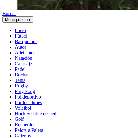
Buscar
Menú principal
Inicio
Fútbol
Basquetbol
Autos
Atletismo
Natación
Canotaje
Padel
Bochas
Tenis
Rugby
Ping Pong
Polideportivo
Por los clubes
Voleibol
Hockey sobre césped
Golf
Recuerdos
Pelota a Paleta
Galerías