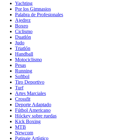
Yachting
Por los Gimnasios
Palabra de Profesionales
Ajedrez
Boxeo
Ciclismo
Duatlón
Judo
Triatlón
Handball
Motociclismo
Pesas
Running
Softbol
Tiro Deportivo
Turf
Artes Marciales
Crossfit
Deporte Adaptado
Fútbol Americano
Hóckey sobre ruedas
Kick Boxing
MTB
Newcom
Patinaje Artístico