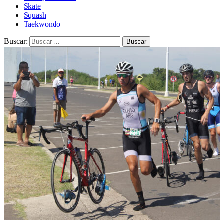
Skate
Squash
Taekwondo
Buscar: