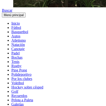
Buscar
Menú principal
Inicio
Fútbol
Basquetbol
Autos
Atletismo
Natación
Canotaje
Padel
Bochas
Tenis
Rugby
Ping Pong
Polideportivo
Por los clubes
Voleibol
Hockey sobre césped
Golf
Recuerdos
Pelota a Paleta
Galerías