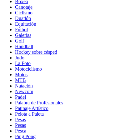
Boxeo
Canotaje
Ciclismo
Duatlón
Equitación
Fútbol
Galerías
Golf
Handball
Hockey sobre césped
Judo
La Foto
Motociclismo
Motos
MTB
Natación
Newcom
Padel
Palabra de Profesionales
Patinaje Artístico
Pelota a Paleta
Pesas
Pesas
Pesca
Ping Pong