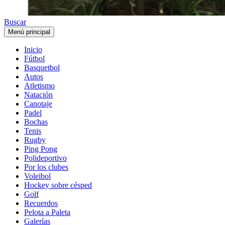
Buscar
Menú principal
Inicio
Fútbol
Basquetbol
Autos
Atletismo
Natación
Canotaje
Padel
Bochas
Tenis
Rugby
Ping Pong
Polideportivo
Por los clubes
Voleibol
Hockey sobre césped
Golf
Recuerdos
Pelota a Paleta
Galerías