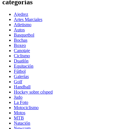
categorías
Ajedrez
Artes Marciales
Atletismo
Autos
Basquetbol
Bochas
Boxeo
Canotaje
Ciclismo
Duatlón
Equitación
Fútbol
Galerías
Golf
Handball
Hockey sobre césped
Judo
La Foto
Motociclismo
Motos
MTB
Natación
Newcom