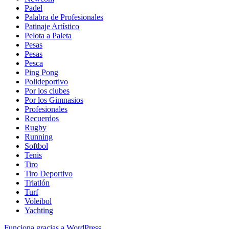
Padel
Palabra de Profesionales
Patinaje Artístico
Pelota a Paleta
Pesas
Pesas
Pesca
Ping Pong
Polideportivo
Por los clubes
Por los Gimnasios
Profesionales
Recuerdos
Rugby
Running
Softbol
Tenis
Tiro
Tiro Deportivo
Triatlón
Turf
Voleibol
Yachting
Funciona gracias a WordPress