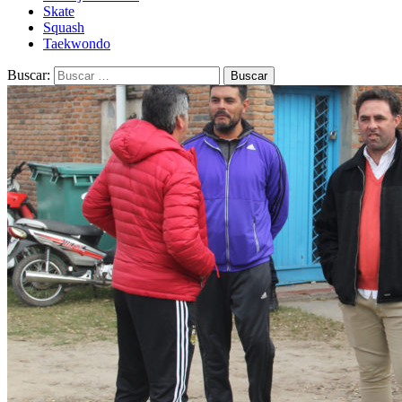
Skate
Squash
Taekwondo
Buscar: